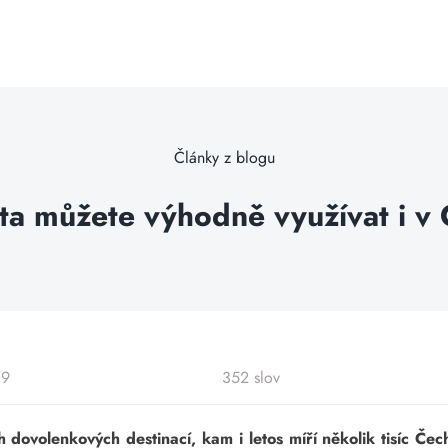
Články z blogu
ta můžete výhodně využívat i v
19
352 slov
 dovolenkových destinací, kam i letos míří několik tisíc Čec