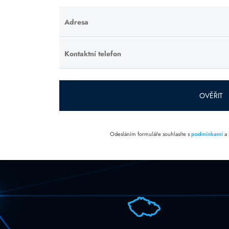
Adresa
Ponechte
toto pole
prázdné.
Kontaktní telefon
Ponechte
toto pole
prázdné.
OVĚŘIT
Odesláním formuláře souhlasíte s
podmínkami
a