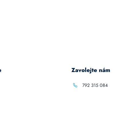
e
Zavolejte nám
792 315 084