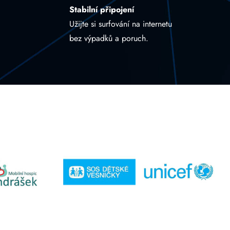
Stabilní připojení
Užijte si surfování na internetu
bez výpadků a poruch.