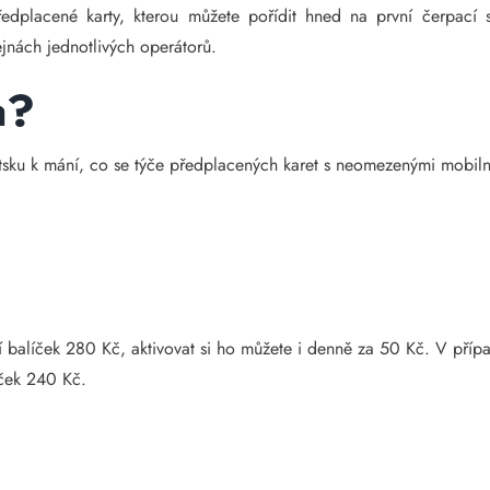
edplacené karty, kterou můžete pořídit hned na první čerpací 
jnách jednotlivých operátorů.
a?
tsku k mání, co se týče předplacených karet s neomezenými mobiln
í balíček 280 Kč, aktivovat si ho můžete i denně za 50 Kč. V příp
íček 240 Kč.