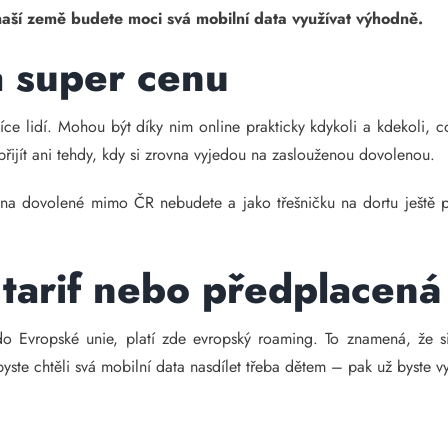
 naší země budete moci svá mobilní data využívat výhodně.
a super cenu
íce lidí. Mohou být díky nim online prakticky kdykoli a kdekoli, c
 přijít ani tehdy, kdy si zrovna vyjedou na zaslouženou dovolenou.
na dovolené mimo ČR nebudete a jako třešničku na dortu ještě při
tarif nebo předplacená
o Evropské unie, platí zde evropský roaming. To znamená, že s
byste chtěli svá mobilní data nasdílet třeba dětem – pak už byste vy