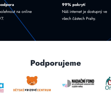
podpora
99% pokrytí
polehnout na online
Náš internet je dostupný ve
/7.
všech částech Prahy.
Podporujeme