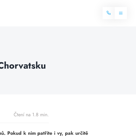
Toggle
Navigat
Domů
Internet
 Chorvatsku
Balíčky internetu
Televize
Více o internetu
Dostupnost
Často hledané dotazy
Blog
Čtení na 1.8 min.
Kontakt
hů. Pokud k nim patříte i vy, pak určitě