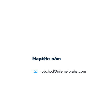
Napište nám
obchod@internetpraha.com