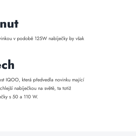
nut
novinkou v podobě 125W nabíječky by však
ech
st IQOO, která předvedla novinku mající
ejší nabíječkou na světě, ta totiž
ečky s 50 a 110 W.