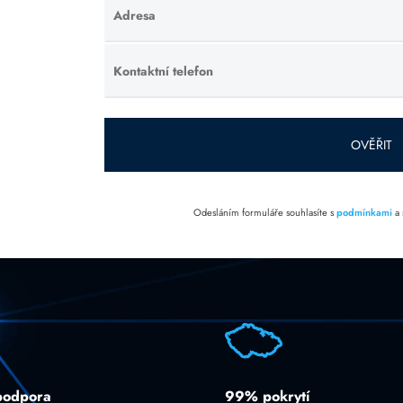
Adresa
Ponechte
toto pole
prázdné.
Kontaktní telefon
Ponechte
toto pole
prázdné.
OVĚŘIT
Odesláním formuláře souhlasíte s
podmínkami
a
podpora
99% pokrytí