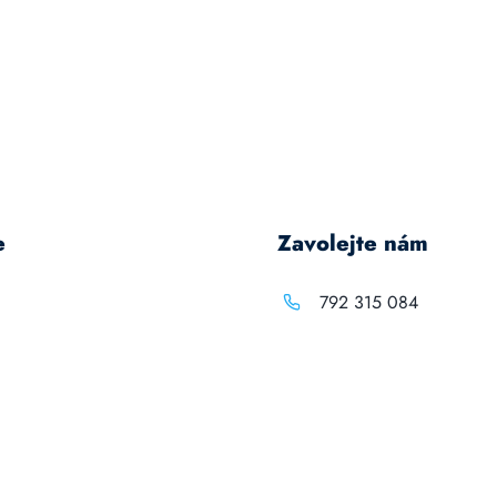
e
Zavolejte nám
792 315 084