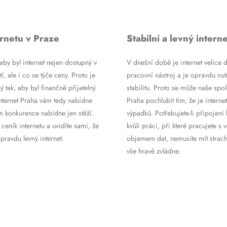
rnetu v Praze
Stabilní a levný interne
by byl internet nejen dostupný v
V dnešní době je internet velice d
tí, ale i co se týče ceny. Proto je
pracovní nástroj a je opravdu nutn
ý tak, aby byl finančně přijatelný
stabilitu. Proto se může naše spol
Internet Praha vám tedy nabídne
Praha pochlubit tím, že je internet
m konkurence nabídne jen stěží.
výpadků. Potřebujete-li připojení 
 ceník internetu a uvidíte sami, že
kvůli práci, při které pracujete s 
ravdu levný internet.
objemem dat, nemusíte mít strach
vše hravě zvládne.