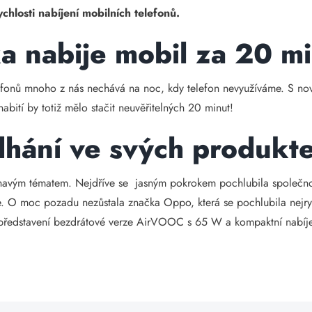
chlosti nabíjení mobilních telefonů.
 nabije mobil za 20 mi
elefonů mnoho z nás nechává na noc, kdy telefon nevyužíváme. S 
abití by totiž mělo stačit neuvěřitelných 20 minut!
hání ve svých produkt
havým tématem. Nejdříve se jasným pokrokem pochlubila společno
 moc pozadu nezůstala značka Oppo, která se pochlubila nejrychl
 představení bezdrátové verze AirVOOC s 65 W a kompaktní nabíj