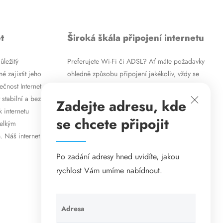
t
Široká škála připojení internetu
ůležitý
Preferujete Wi-Fi či ADSL? Ať máte požadavky
é zajistit jeho
ohledně způsobu připojení jakékoliv, vždy se
ečnost Internet
vám pokusíme vyjít vstříc. Kromě
 stabilní a bez
vysokorychlostního ADSL internetu nabízíme
Zadejte adresu, kde
k internetu
rovněž mobilní internet i levné internetové
se chcete připojit
velkým
připojení prostřednictvím Wi-Fi. Způsob
. Náš internet
připojení přizpůsobíme vašim specifickým
požadavkům.
Po zadání adresy hned uvidíte, jakou
rychlost Vám umíme nabídnout.
Adresa
Ponechte