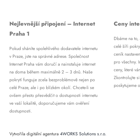
Nejlevnější připojení – Internet
Ceny inte
Praha 1
Dbáme na to, a
celé šíři pokry
Pokud sháníte spolehlivého dodavatele internetu
ceník nastaven
v Praze, jste na správné adrese. Společnost
pro všechny. 
Internet Praha vám doručí a nainstaluje internet
ceny, které vá
na doma během maximálně 2 – 3 dnů. Naše
Zkontrolujte si
pokrytí funguje zcela bezproblémově nejen po
poskytujeme op
celé Praze, ale i po blízkém okolí. Chcete-li se
ovšem přesto přesvědčit o dostupnosti internetu
ve vaší lokalitě, doporučujeme vám ověření
dostupnosti.
Vytvořila digitální agentura
4WORKS Solutions s.r.o.