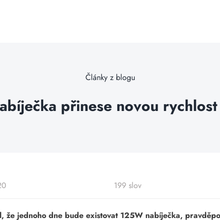
Články z blogu
bíječka přinese novou rychlost 
20
199 slov
l, že jednoho dne bude existovat 125W nabíječka, pravděpod