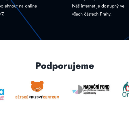
polehnout na online
Náš internet je dostupný ve
/7.
všech částech Prahy.
Podporujeme