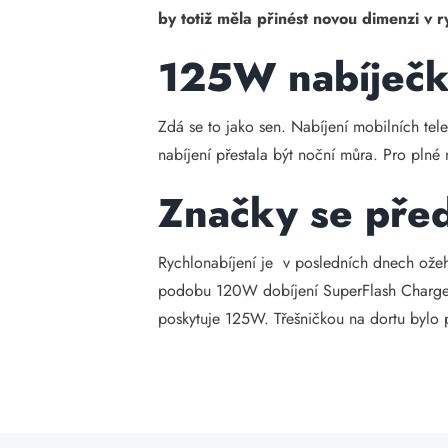
by totiž měla přinést novou dimenzi v ry
125W nabíječka
Zdá se to jako sen. Nabíjení mobilních t
nabíjení přestala být noční můra. Pro plné n
Značky se před
Rychlonabíjení je v posledních dnech ože
podobu 120W dobíjení SuperFlash Charge. O
poskytuje 125W. Třešničkou na dortu bylo