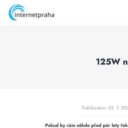
Skip
to
content
125W na
Publikováno: 23. 7. 20
Pokud by vám někdo před pár lety řek