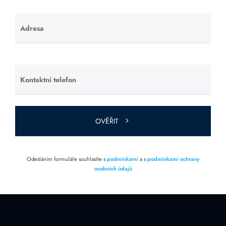
Adresa
Ponechte
toto pole
prázdné.
Kontaktní telefon
Ponechte
toto pole
prázdné.
OVĚŘIT
Odesláním formuláře souhlasíte s
podmínkami
a s
podmínkami ochrany
osobních údajů