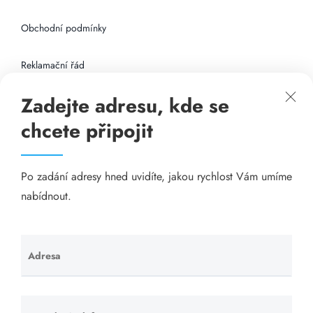
Obchodní podmínky
Reklamační řád
Zadejte adresu, kde se
Připojení k internetu
chcete připojit
Odkazy
Po zadání adresy hned uvidíte, jakou rychlost Vám umíme
Katalog A-seznam.cz
nabídnout.
Matrace - Purtex.sk
Visací zámky - TOKOZ
Adresa
Ponechte
toto pole
Poskytnutí sídla společnosti - YOURFIRM.CZ
prázdné.