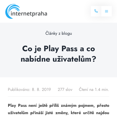
Skip
to
Toggl
content
Naviga
Domů
Články z blogu
Internet
Co je Play Pass a co
nabídne uživatelům?
Balíčky internetu
Televize
Více o internetu
Dostupnost
Často hledané dotazy
Publikováno: 8. 8. 2019
277 slov
Čtení na 1.4 min.
Blog
Play Pass není ještě příliš známým pojmem, přesto
Kontakt
uživatelům přináší jisté změny, které určitě najdou