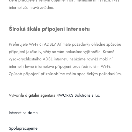
které pracujete s velkým objemem dat, nemusíte mít strach. Náš
internet vše hravě zvládne.
Široká škála připojení internetu
Preferujete Wi-Fi či ADSL? Ať máte požadavky ohledně způsobu
připojení jakékoliv, vždy se vám pokusíme vyjít vstříc. Kromě
vysokorychlostního ADSL internetu nabízíme rovněž mobilní
internet i levné internetové připojení prostřednictvím Wi-Fi.
Způsob připojení přizpůsobíme vašim specifickým požadavkům.
Vytvořila digitální agentura
4WORKS Solutions s.r.o.
Internet na doma
Spolupracujeme