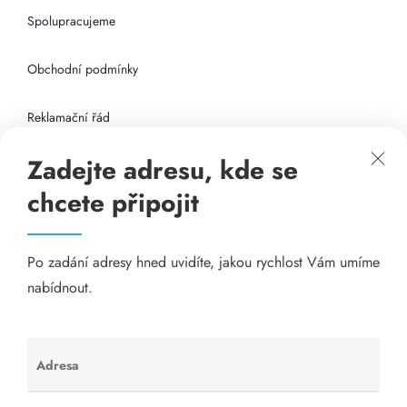
Spolupracujeme
Obchodní podmínky
Reklamační řád
Zadejte adresu, kde se
Připojení k internetu
chcete připojit
Odkazy
Po zadání adresy hned uvidíte, jakou rychlost Vám umíme
Katalog A-seznam.cz
nabídnout.
Matrace - Purtex.sk
Visací zámky - TOKOZ
Adresa
Ponechte
toto pole
Poskytnutí sídla společnosti - YOURFIRM.CZ