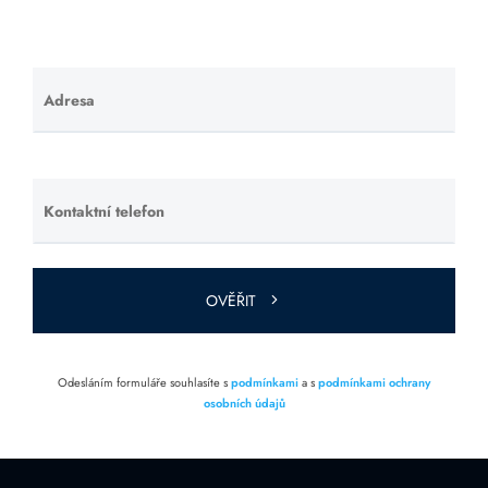
Adresa
Ponechte
toto pole
prázdné.
Kontaktní telefon
Ponechte
toto pole
prázdné.
OVĚŘIT
Odesláním formuláře souhlasíte s
podmínkami
a s
podmínkami ochrany
osobních údajů