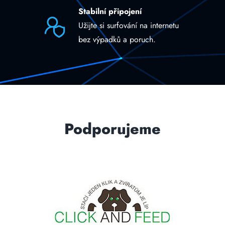
Stabilní připojení
Užijte si surfování na internetu
bez výpadků a poruch.
Podporujeme