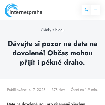
Skip
to
Toggl
content
Naviga
Domů
Články z blogu
Internet
Dávejte si pozor na data na
dovolené! Občas mohou
Balíčky internetu
Televize
přijít i pěkně draho.
Více o internetu
Dostupnost
Často hledané dotazy
Blog
Publikováno: 4. 7. 2023
378 slov
Čtení na 1.9 min.
Kontakt
Data na dovolené jsou pro víceméně všechny