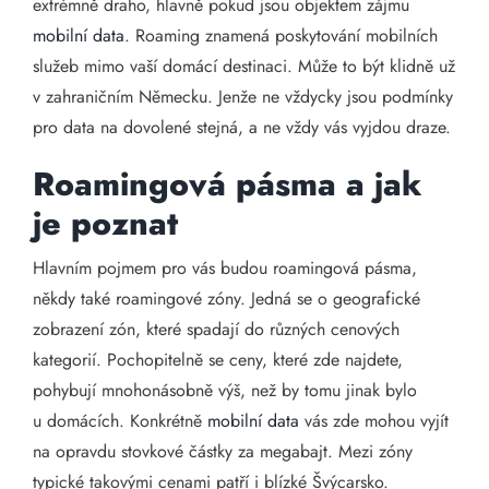
extrémně draho, hlavně pokud jsou objektem zájmu
mobilní data
. Roaming znamená poskytování mobilních
služeb mimo vaší domácí destinaci. Může to být klidně už
v zahraničním Německu. Jenže ne vždycky jsou podmínky
pro data na dovolené stejná, a ne vždy vás vyjdou draze.
Roamingová pásma a jak
je poznat
Hlavním pojmem pro vás budou roamingová pásma,
někdy také roamingové zóny. Jedná se o geografické
zobrazení zón, které spadají do různých cenových
kategorií. Pochopitelně se ceny, které zde najdete,
pohybují mnohonásobně výš, než by tomu jinak bylo
u domácích. Konkrétně
mobilní data
vás zde mohou vyjít
na opravdu stovkové částky za megabajt. Mezi zóny
typické takovými cenami patří i blízké Švýcarsko.