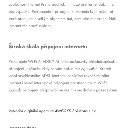
společnost Internet Praha pochlubit tím, že je internet stabilní a
bez výpadků. Potřebujete-li připojení k internetu kvůli práci, při
které pracujete s velkým objemem dat, nemusíte mít strach. Náš
internet vše hravě zvládne.
Široká škála připojení internetu
Preferujete Wi-Fi či ADSL? Ať máte požadavky ohledně způsobu
připojení jakékoliv, vždy se vám pokusíme vyjít vstříc. Kromě
vysokorychlostního ADSL internetu nabízíme rovněž mobilní
internet i levné internetové připojení prostřednictvím Wi-Fi.
Způsob připojení přizpůsobíme vašim specifickým požadavkům.
Vytvořila digitální agentura
4WORKS Solutions s.r.o.
Internet na doma