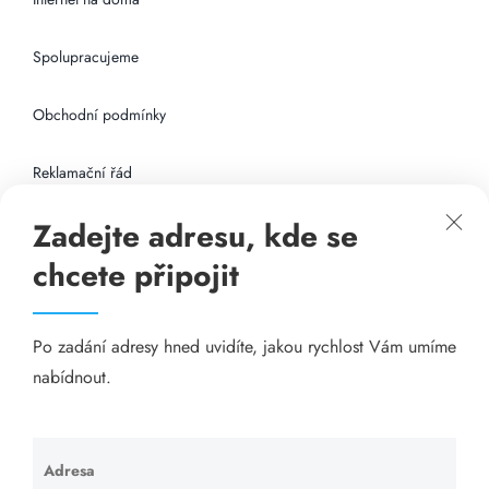
Spolupracujeme
Obchodní podmínky
Reklamační řád
Zadejte adresu, kde se
Připojení k internetu
chcete připojit
Odkazy
Po zadání adresy hned uvidíte, jakou rychlost Vám umíme
Katalog A-seznam.cz
nabídnout.
Matrace - Purtex.sk
Visací zámky - TOKOZ
Adresa
Ponechte