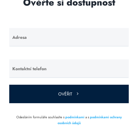
Ověřte si dostupnost
Adresa
Ponechte
toto pole
prázdné.
Kontaktní telefon
Ponechte
toto pole
prázdné.
OVĚŘIT
Odesláním formuláře souhlasíte s
podmínkami
a s
podmínkami ochrany
osobních údajů