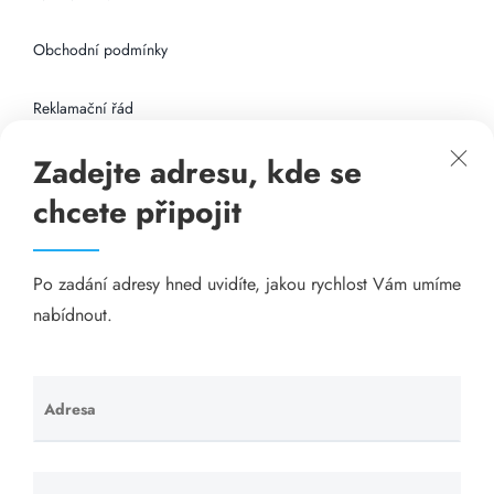
Obchodní podmínky
Reklamační řád
Zadejte adresu, kde se
Připojení k internetu
chcete připojit
Odkazy
Po zadání adresy hned uvidíte, jakou rychlost Vám umíme
Katalog A-seznam.cz
nabídnout.
Matrace - Purtex.sk
Visací zámky - TOKOZ
Adresa
Ponechte
toto pole
Poskytnutí sídla společnosti - YOURFIRM.CZ
prázdné.