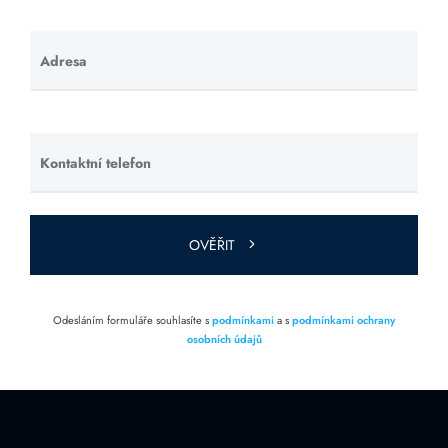
Adresa
Ponechte
toto pole
prázdné.
Kontaktní telefon
Ponechte
toto pole
prázdné.
OVĚŘIT
Odesláním formuláře souhlasíte s
podmínkami
a s
podmínkami ochrany
osobních údajů