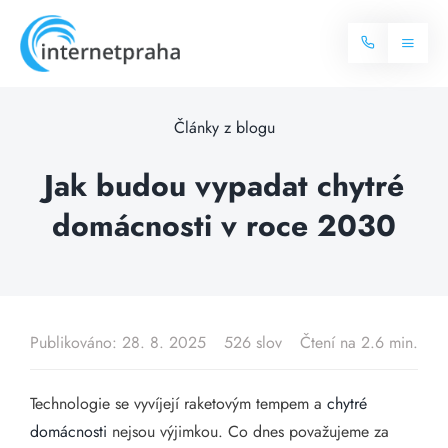
Skip
to
Toggl
content
Naviga
Domů
Články z blogu
Internet
Jak budou vypadat chytré
domácnosti v roce 2030
Balíčky internetu
Televize
Více o internetu
Dostupnost
Často hledané dotazy
Publikováno: 28. 8. 2025
526 slov
Čtení na 2.6 min.
Blog
Technologie se vyvíjejí raketovým tempem a
chytré
Kontakt
domácnosti
nejsou výjimkou. Co dnes považujeme za