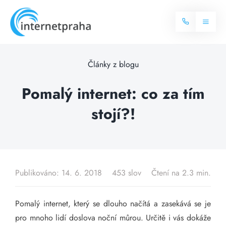
Skip
to
Toggl
content
Naviga
Domů
Články z blogu
Internet
Pomalý internet: co za tím
stojí?!
Balíčky internetu
Televize
Více o internetu
Dostupnost
Často hledané dotazy
Publikováno: 14. 6. 2018
453 slov
Čtení na 2.3 min.
Blog
Pomalý internet, který se dlouho načítá a zasekává se je
Kontakt
pro mnoho lidí doslova noční můrou. Určitě i vás dokáže