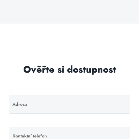
Ověřte si dostupnost
Adresa
Ponechte
toto pole
prázdné.
Kontaktní telefon
Ponechte