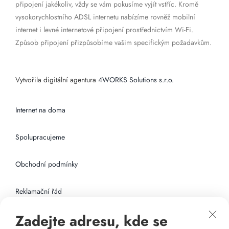
připojení jakékoliv, vždy se vám pokusíme vyjít vstříc. Kromě
vysokorychlostního ADSL internetu nabízíme rovněž mobilní
internet i levné internetové připojení prostřednictvím Wi-Fi.
Způsob připojení přizpůsobíme vašim specifickým požadavkům.
Vytvořila digitální agentura
4WORKS Solutions s.r.o.
Internet na doma
Spolupracujeme
Obchodní podmínky
Reklamační řád
Zadejte adresu, kde se
Připojení k internetu