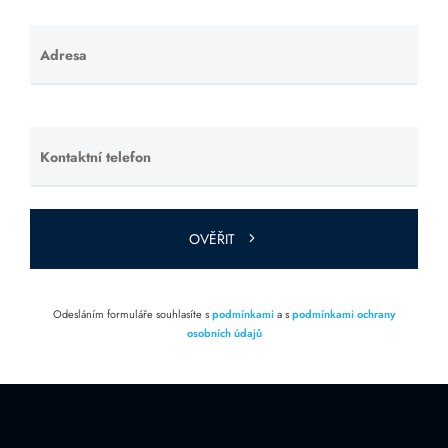
Adresa
Ponechte
toto pole
prázdné.
Kontaktní telefon
Ponechte
toto pole
prázdné.
OVĚŘIT
Odesláním formuláře souhlasíte s
podmínkami
a s
podmínkami ochrany
osobních údajů