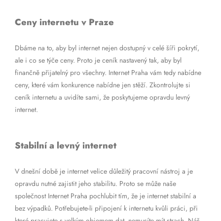
Ceny internetu v Praze
Dbáme na to, aby byl internet nejen dostupný v celé šíři pokrytí,
ale i co se týče ceny. Proto je ceník nastavený tak, aby byl
finančně přijatelný pro všechny. Internet Praha vám tedy nabídne
ceny, které vám konkurence nabídne jen stěží. Zkontrolujte si
ceník internetu a uvidíte sami, že poskytujeme opravdu levný
internet.
Stabilní a levný internet
V dnešní době je internet velice důležitý pracovní nástroj a je
opravdu nutné zajistit jeho stabilitu. Proto se může naše
společnost Internet Praha pochlubit tím, že je internet stabilní a
bez výpadků. Potřebujete-li připojení k internetu kvůli práci, při
které pracujete s velkým objemem dat, nemusíte mít strach. Náš