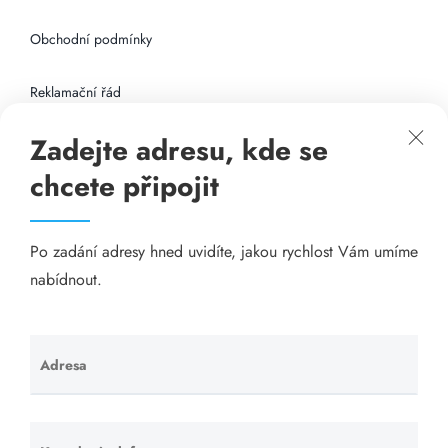
Obchodní podmínky
Reklamační řád
Zadejte adresu, kde se
Připojení k internetu
chcete připojit
Odkazy
Po zadání adresy hned uvidíte, jakou rychlost Vám umíme
Katalog A-seznam.cz
nabídnout.
Matrace - Purtex.sk
Visací zámky - TOKOZ
Adresa
Ponechte
toto pole
Poskytnutí sídla společnosti - YOURFIRM.CZ
prázdné.