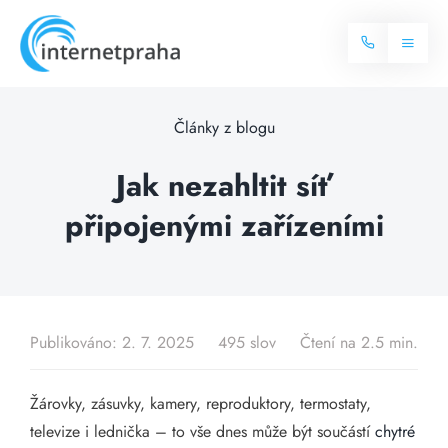
Skip
to
Toggl
content
Naviga
Domů
Články z blogu
Internet
Jak nezahltit síť
připojenými zařízeními
Balíčky internetu
Televize
Více o internetu
Dostupnost
Často hledané dotazy
Publikováno: 2. 7. 2025
495 slov
Čtení na 2.5 min.
Blog
Žárovky, zásuvky, kamery, reproduktory, termostaty,
Kontakt
televize i lednička – to vše dnes může být součástí
chytré