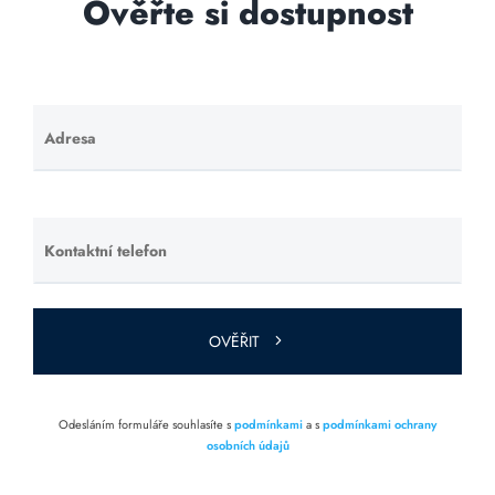
Ověřte si dostupnost
Adresa
Ponechte
toto pole
prázdné.
Kontaktní telefon
Ponechte
toto pole
prázdné.
OVĚŘIT
Odesláním formuláře souhlasíte s
podmínkami
a s
podmínkami ochrany
osobních údajů