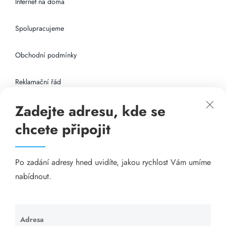
Internet na doma
Spolupracujeme
Obchodní podmínky
Reklamační řád
Zadejte adresu, kde se
Připojení k internetu
chcete připojit
Odkazy
Po zadání adresy hned uvidíte, jakou rychlost Vám umíme
Katalog A-seznam.cz
nabídnout.
Matrace - Purtex.sk
Visací zámky - TOKOZ
Adresa
Ponechte