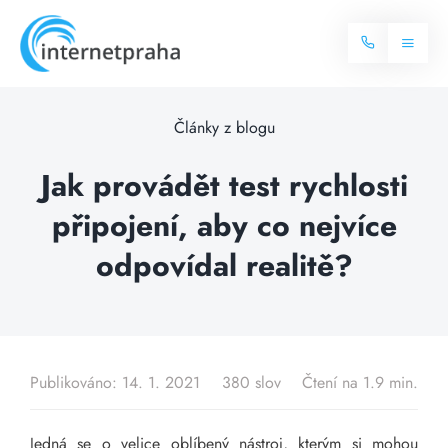
Skip
to
Toggl
content
Naviga
Domů
Články z blogu
Internet
Jak provádět test rychlosti
připojení, aby co nejvíce
Balíčky internetu
Televize
odpovídal realitě?
Více o internetu
Dostupnost
Často hledané dotazy
Blog
Publikováno: 14. 1. 2021
380 slov
Čtení na 1.9 min.
Kontakt
Jedná se o velice oblíbený nástroj, kterým si mohou