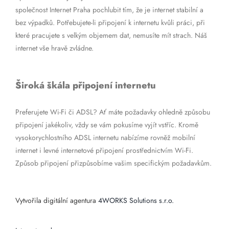
společnost Internet Praha pochlubit tím, že je internet stabilní a
bez výpadků. Potřebujete-li připojení k internetu kvůli práci, při
které pracujete s velkým objemem dat, nemusíte mít strach. Náš
internet vše hravě zvládne.
Široká škála připojení internetu
Preferujete Wi-Fi či ADSL? Ať máte požadavky ohledně způsobu
připojení jakékoliv, vždy se vám pokusíme vyjít vstříc. Kromě
vysokorychlostního ADSL internetu nabízíme rovněž mobilní
internet i levné internetové připojení prostřednictvím Wi-Fi.
Způsob připojení přizpůsobíme vašim specifickým požadavkům.
Vytvořila digitální agentura
4WORKS Solutions s.r.o.