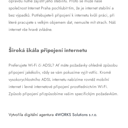
opravdu nutné zajistit jeho stabilitu. Proto se může naše
společnost Internet Praha pochlubit tím, že je internet stabilní a
bez výpadků. Potřebujete-li připojení k internetu kvůli práci, při
které pracujete s velkým objemem dat, nemusíte mít strach. Náš
internet vše hravě zvládne.
Široká škála připojení internetu
Preferujete Wi-Fi či ADSL? Ať máte požadavky ohledně způsobu
připojení jakékoliv, vždy se vám pokusíme vyjít vstříc. Kromě
vysokorychlostního ADSL internetu nabízíme rovněž mobilní
internet i levné internetové připojení prostřednictvím Wi-Fi.
Způsob připojení přizpůsobíme vašim specifickým požadavkům.
Vytvořila digitální agentura
4WORKS Solutions s.r.o.