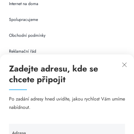
Internet na doma
Spolupracujeme
Obchodní podmínky
Reklamační řád
Zadejte adresu, kde se
Připojení k internetu
chcete připojit
Odkazy
Po zadání adresy hned uvidíte, jakou rychlost Vám umíme
Katalog A-seznam.cz
nabídnout.
Matrace - Purtex.sk
Visací zámky - TOKOZ
Adresa