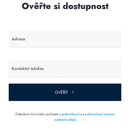
Ověřte si dostupnost
Adresa
Ponechte
toto pole
prázdné.
Kontaktní telefon
Ponechte
toto pole
prázdné.
OVĚŘIT
Odesláním formuláře souhlasíte s
podmínkami
a s
podmínkami ochrany
osobních údajů