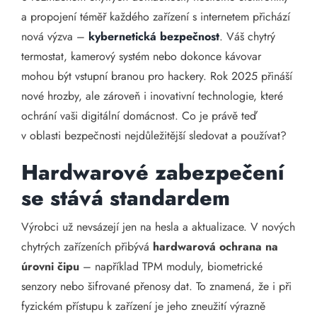
a propojení téměř každého zařízení s internetem přichází
nová výzva –
kybernetická bezpečnost
. Váš chytrý
termostat, kamerový systém nebo dokonce kávovar
mohou být vstupní branou pro hackery. Rok 2025 přináší
nové hrozby, ale zároveň i inovativní technologie, které
ochrání vaši digitální domácnost. Co je právě teď
v oblasti bezpečnosti nejdůležitější sledovat a používat?
Hardwarové zabezpečení
se stává standardem
Výrobci už nevsázejí jen na hesla a aktualizace. V nových
chytrých zařízeních přibývá
hardwarová ochrana na
úrovni čipu
– například TPM moduly, biometrické
senzory nebo šifrované přenosy dat. To znamená, že i při
fyzickém přístupu k zařízení je jeho zneužití výrazně