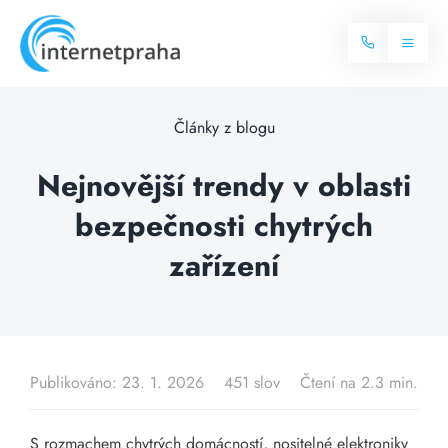
Skip
to
Toggl
content
Naviga
Domů
Články z blogu
Internet
Nejnovější trendy v oblasti
bezpečnosti chytrých
Balíčky internetu
Televize
zařízení
Více o internetu
Dostupnost
Často hledané dotazy
Blog
Publikováno: 23. 1. 2026
451 slov
Čtení na 2.3 min.
Kontakt
S rozmachem chytrých domácností, nositelné elektroniky