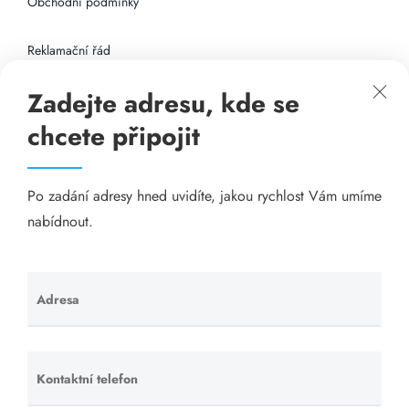
Obchodní podmínky
Reklamační řád
Zadejte adresu, kde se
Připojení k internetu
chcete připojit
Odkazy
Po zadání adresy hned uvidíte, jakou rychlost Vám umíme
Katalog A-seznam.cz
nabídnout.
Matrace - Purtex.sk
Visací zámky - TOKOZ
Adresa
Ponechte
toto pole
Poskytnutí sídla společnosti - YOURFIRM.CZ
prázdné.
Kontaktní telefon
Ponechte
Našim cílem je spokojený zákazník, který má stabilní
toto pole