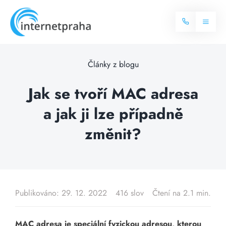
Skip
to
Toggl
content
Naviga
Domů
Články z blogu
Internet
Jak se tvoří MAC adresa
a jak ji lze případně
Balíčky internetu
Televize
změnit?
Více o internetu
Dostupnost
Často hledané dotazy
Blog
Publikováno: 29. 12. 2022
416 slov
Čtení na 2.1 min.
Kontakt
MAC adresa je speciální fyzickou adresou, kterou