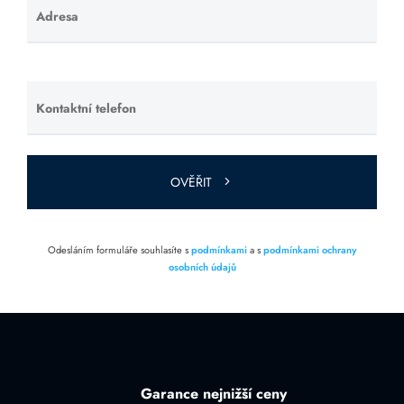
Adresa
Ponechte
toto pole
prázdné.
Kontaktní telefon
Ponechte
toto pole
prázdné.
OVĚŘIT
Odesláním formuláře souhlasíte s
podmínkami
a s
podmínkami ochrany
osobních údajů
Garance nejnižší ceny