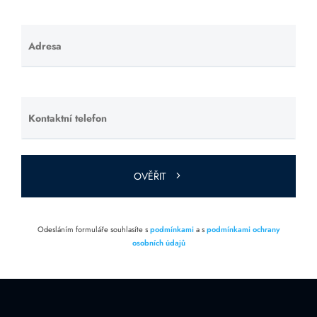
Adresa
Ponechte
toto pole
prázdné.
Kontaktní telefon
Ponechte
toto pole
prázdné.
OVĚŘIT
Odesláním formuláře souhlasíte s
podmínkami
a s
podmínkami ochrany
osobních údajů