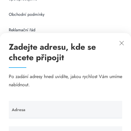
Obchodní podmínky
Reklamační řád
Zadejte adresu, kde se
Připojení k internetu
chcete připojit
Odkazy
Po zadání adresy hned uvidíte, jakou rychlost Vám umíme
Katalog A-seznam.cz
nabídnout.
Matrace - Purtex.sk
Visací zámky - TOKOZ
Adresa
Ponechte
toto pole
Poskytnutí sídla společnosti - YOURFIRM.CZ
prázdné.