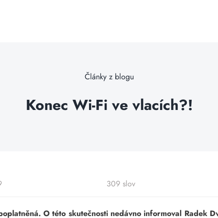
Články z blogu
Konec Wi-Fi ve vlacích?!
9
309 slov
zpoplatněná. O této skutečnosti nedávno informoval Radek Dv