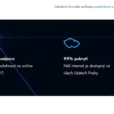
Odesláním formuláře souhlasíte s
podmínkami
a
podpora
99% pokrytí
polehnout na online
Náš internet je dostupný ve
/7.
všech částech Prahy.