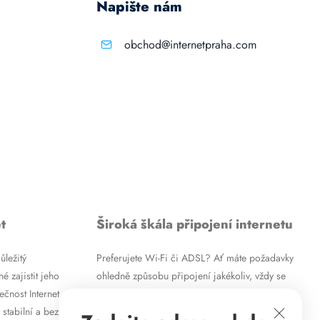
Napište nám
obchod@internetpraha.com
t
Široká škála připojení internetu
ůležitý
Preferujete Wi-Fi či ADSL? Ať máte požadavky
é zajistit jeho
ohledně způsobu připojení jakékoliv, vždy se
ečnost Internet
vám pokusíme vyjít vstříc. Kromě
 stabilní a bez
vysokorychlostního ADSL internetu nabízíme