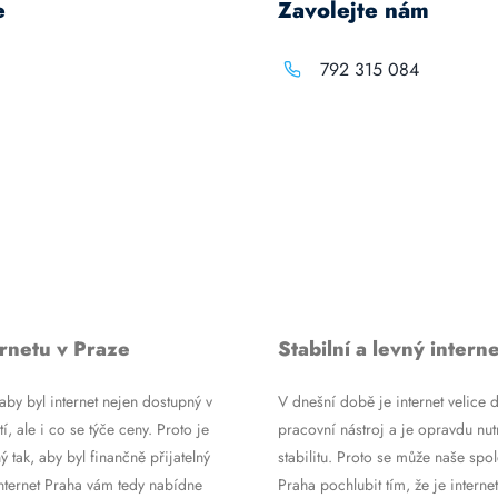
e
Zavolejte nám
792 315 084
rnetu v Praze
Stabilní a levný interne
by byl internet nejen dostupný v
V dnešní době je internet velice d
tí, ale i co se týče ceny. Proto je
pracovní nástroj a je opravdu nutn
ý tak, aby byl finančně přijatelný
stabilitu. Proto se může naše spol
Internet Praha vám tedy nabídne
Praha pochlubit tím, že je internet