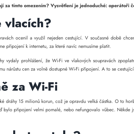
ojí za tímto omezením? Vysvětlení je jednoduché: operátoři
 vlacích?
avách ocenil a využil nejeden cestující. V současné době chcem
me připojení k internetu, za které navíc nemusíme platit.
y vydaly prohlášení, že Wi-Fi ve vlakových soupravách zpoplatn
mu nárůstu cen za volně dostupné Wi-Fi připojení. A to se cestují
ně za Wi-Fi
ké dráhy 15 milionů korun, což je opravdu velká částka. O to horší 
ď bylo připojení velmi pomalé, nebo nefungovalo vůbec. Někde jst