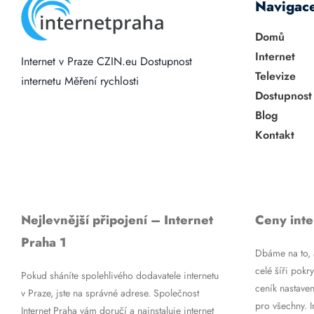
Navigac
Domů
Internet
Internet v Praze
CZIN.eu
Dostupnost
Televize
internetu
Měření rychlosti
Dostupnost
Blog
Kontakt
Nejlevnější připojení – Internet
Ceny inte
Praha 1
Dbáme na to, a
celé šíři pokry
Pokud sháníte spolehlivého dodavatele internetu
ceník nastaven
v Praze, jste na správné adrese. Společnost
pro všechny. 
Internet Praha vám doručí a nainstaluje internet