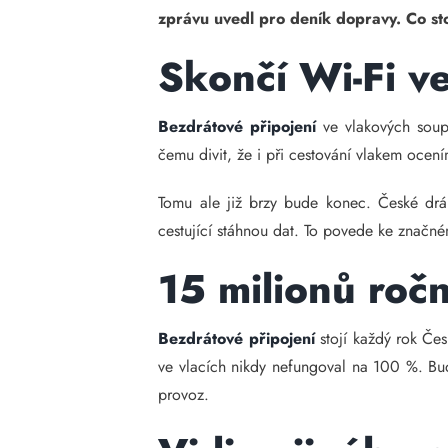
zprávu uvedl pro deník dopravy. Co st
Skončí Wi-Fi ve
Bezdrátové připojení
ve vlakových soupr
čemu divit, že i při cestování vlakem ocení
Tomu ale již brzy bude konec. České dráh
cestující stáhnou dat. To povede ke značné
15 milionů roč
Bezdrátové připojení
stojí každý rok Čes
ve vlacích nikdy nefungoval na 100 %. Bu
provoz.