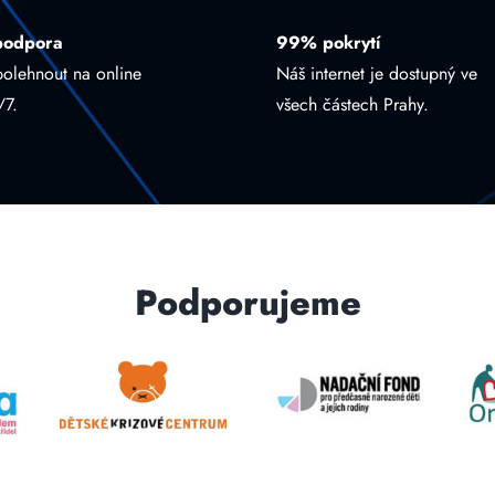
podpora
99% pokrytí
polehnout na online
Náš internet je dostupný ve
/7.
všech částech Prahy.
Podporujeme