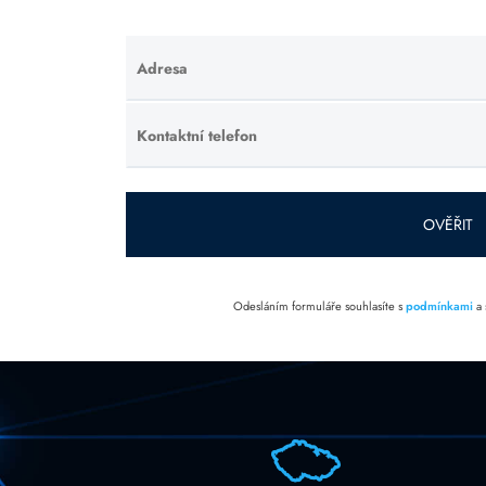
Adresa
Ponechte
toto pole
prázdné.
Kontaktní telefon
Ponechte
toto pole
prázdné.
OVĚŘIT
Odesláním formuláře souhlasíte s
podmínkami
a