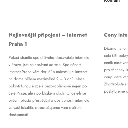
Kontakt
Nejlevnější připojení – Internet
Ceny inte
Praha 1
Dbáme na to, a
celé šíři pokry
Pokud sháníte spolehlivého dodavatele internetu
ceník nastaven
v Praze, jste na správné adrese. Společnost
pro všechny. 
Internet Praha vám doručí a nainstaluje internet
ceny, které vá
na doma během maximálně 2 – 3 dnů. Naše
Zkontrolujte si
pokrytí funguje zcela bezproblémově nejen po
poskytujeme op
celé Praze, ale i po blízkém okolí. Chcete-li se
ovšem přesto přesvědčit o dostupnosti internetu
ve vaší lokalitě, doporučujeme vám ověření
dostupnosti.