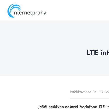
Skip
to
content
LTE in
Publikováno: 25. 10. 2
Ještě nedávno nabízel Vodafone LTE i