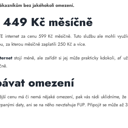
zákazníkům bez jakéhokoli omezení.
a 449 Kč měsíčně
E internet za cenu 599 Kč měsíčně. Tuto službu ale mohli využíva
, za kterou měsíčně zaplatili 250 Kč a více.
nternet
stojí méně, ale zařídit si jej může prakticky kdokoli, ať
čně.
bávat omezení
ější cenu má či nemá nějaké omezení, pak vás rádi uklidníme, že
rpanými daty, ani se na něho nevztahuje FUP. Připojit se může až 