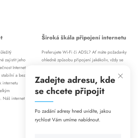
t
Široká škála připojení internetu
ůležitý
Preferujete Wi-Fi či ADSL? Ať máte požadavky
é zajistit jeho
ohledně způsobu připojení jakékoliv, vždy se
ečnost Internet
vám pokusíme vyjít vstříc. Kromě
 stabilní a bez
vysokorychlostního ADSL internetu nabízíme
Zadejte adresu, kde
k internetu
rovněž mobilní internet i levné internetové
se chcete připojit
velkým
připojení prostřednictvím Wi-Fi. Způsob
. Náš internet
připojení přizpůsobíme vašim specifickým
požadavkům.
Po zadání adresy hned uvidíte, jakou
rychlost Vám umíme nabídnout.