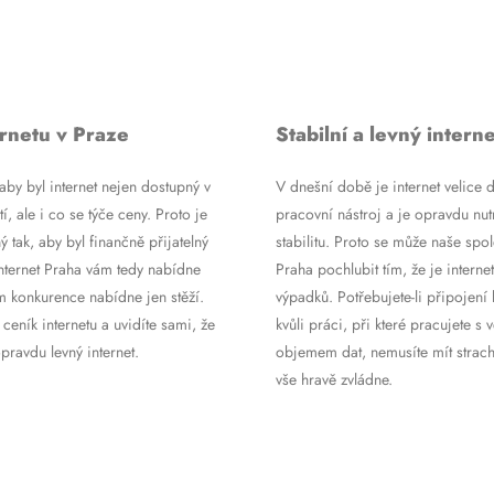
rnetu v Praze
Stabilní a levný interne
by byl internet nejen dostupný v
V dnešní době je internet velice d
tí, ale i co se týče ceny. Proto je
pracovní nástroj a je opravdu nutn
ý tak, aby byl finančně přijatelný
stabilitu. Proto se může naše spol
Internet Praha vám tedy nabídne
Praha pochlubit tím, že je internet
m konkurence nabídne jen stěží.
výpadků. Potřebujete-li připojení 
 ceník internetu a uvidíte sami, že
kvůli práci, při které pracujete s 
ravdu levný internet.
objemem dat, nemusíte mít strach
vše hravě zvládne.