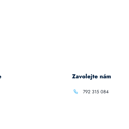
e
Zavolejte nám
792 315 084