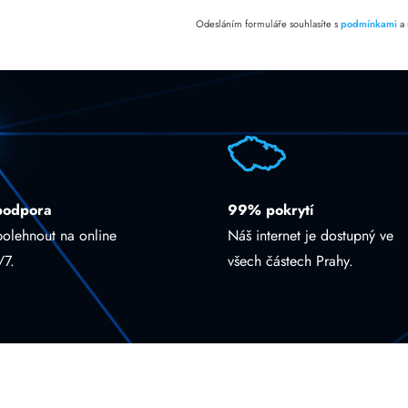
Odesláním formuláře souhlasíte s
podmínkami
a
podpora
99% pokrytí
polehnout na online
Náš internet je dostupný ve
/7.
všech částech Prahy.