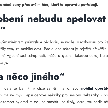
odněné ceny především těm, kteří to opravdu potřebují.
bení nebudu apelovat 
a“
í novým ministrem průmyslu a obchodu, se nechal v rozhovoru pro 
ily ceny za mobilní data. Podle jeho názoru je největší překážk
má vyjednávací schopnosti, může si sjednat takovou cenu, kte
co je.
a něco jiného“
lní data se Ivan Pilný chce zaměřit na to, aby
mobilní operát
 Tím má na mysli lepší cenové nabídky pro seniory, zákazníky s 
ornost by chtěl mimo jiné zaměřit i na školy, které jsou podle něj