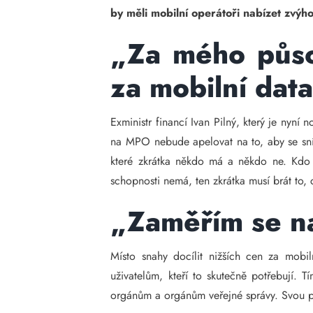
by měli mobilní operátoři nabízet zvýh
„Za mého půso
za mobilní dat
Exministr financí Ivan Pilný, který je nyn
na MPO nebude apelovat na to, aby se sníž
které zkrátka někdo má a někdo ne. Kdo 
schopnosti nemá, ten zkrátka musí brát to, 
„Zaměřím se n
Místo snahy docílit nižších cen za mobi
uživatelům, kteří to skutečně potřebují.
orgánům a orgánům veřejné správy. Svou poz