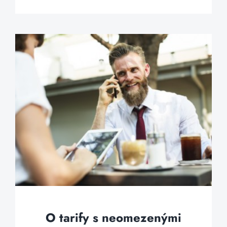
O tarify s neomezenými