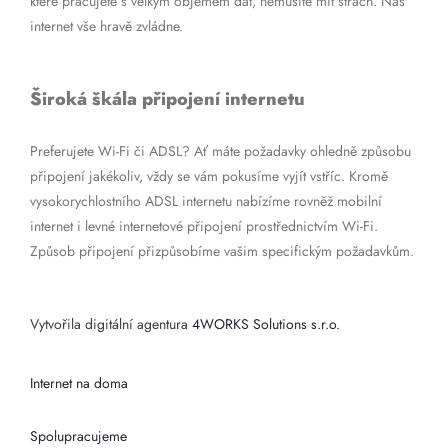
které pracujete s velkým objemem dat, nemusíte mít strach. Náš
internet vše hravě zvládne.
Široká škála připojení internetu
Preferujete Wi-Fi či ADSL? Ať máte požadavky ohledně způsobu
připojení jakékoliv, vždy se vám pokusíme vyjít vstříc. Kromě
vysokorychlostního ADSL internetu nabízíme rovněž mobilní
internet i levné internetové připojení prostřednictvím Wi-Fi.
Způsob připojení přizpůsobíme vašim specifickým požadavkům.
Vytvořila digitální agentura
4WORKS Solutions s.r.o.
Internet na doma
Spolupracujeme