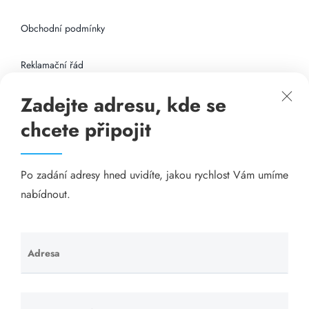
Obchodní podmínky
Reklamační řád
Zadejte adresu, kde se
Připojení k internetu
chcete připojit
Odkazy
Po zadání adresy hned uvidíte, jakou rychlost Vám umíme
Katalog A-seznam.cz
nabídnout.
Matrace - Purtex.sk
Visací zámky - TOKOZ
Adresa
Ponechte
toto pole
Poskytnutí sídla společnosti - YOURFIRM.CZ
prázdné.