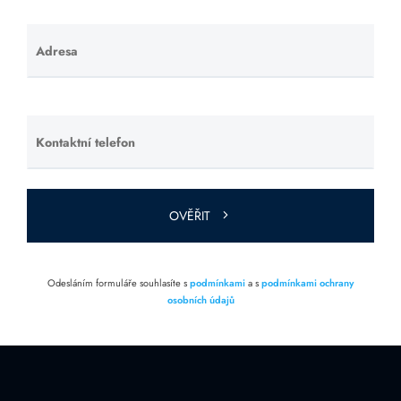
Adresa
Ponechte
toto pole
prázdné.
Kontaktní telefon
Ponechte
toto pole
prázdné.
OVĚŘIT
Odesláním formuláře souhlasíte s
podmínkami
a s
podmínkami ochrany
osobních údajů