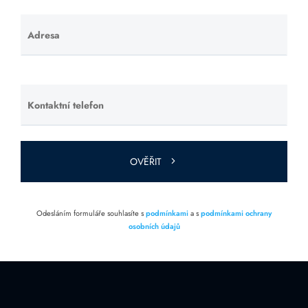
Adresa
Ponechte
toto pole
prázdné.
Kontaktní telefon
Ponechte
toto pole
prázdné.
OVĚŘIT
Odesláním formuláře souhlasíte s
podmínkami
a s
podmínkami ochrany
osobních údajů