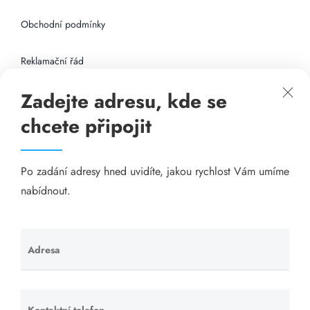
Obchodní podmínky
Reklamační řád
Zadejte adresu, kde se
Připojení k internetu
chcete připojit
Odkazy
Po zadání adresy hned uvidíte, jakou rychlost Vám umíme
Katalog A-seznam.cz
nabídnout.
Matrace - Purtex.sk
Visací zámky - TOKOZ
Adresa
Ponechte
toto pole
Poskytnutí sídla společnosti - YOURFIRM.CZ
prázdné.
Kontaktní telefon