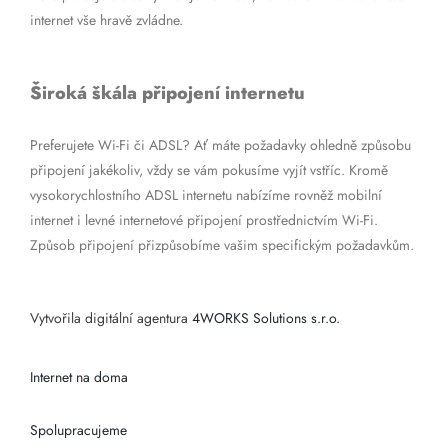
internet vše hravě zvládne.
Široká škála připojení internetu
Preferujete Wi-Fi či ADSL? Ať máte požadavky ohledně způsobu
připojení jakékoliv, vždy se vám pokusíme vyjít vstříc. Kromě
vysokorychlostního ADSL internetu nabízíme rovněž mobilní
internet i levné internetové připojení prostřednictvím Wi-Fi.
Způsob připojení přizpůsobíme vašim specifickým požadavkům.
Vytvořila digitální agentura
4WORKS Solutions s.r.o.
Internet na doma
Spolupracujeme