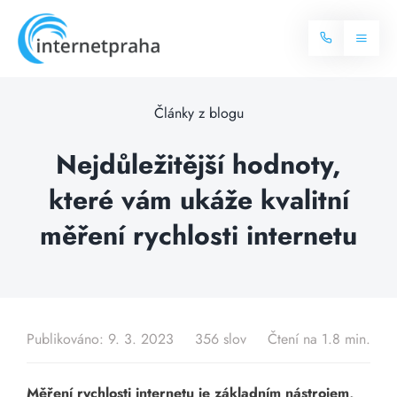
Skip
to
Toggl
content
Naviga
Domů
Články z blogu
Internet
Nejdůležitější hodnoty,
které vám ukáže kvalitní
Balíčky internetu
Televize
měření rychlosti internetu
Více o internetu
Dostupnost
Často hledané dotazy
Blog
Publikováno: 9. 3. 2023
356 slov
Čtení na 1.8 min.
Kontakt
Měření rychlosti internetu je základním nástrojem,