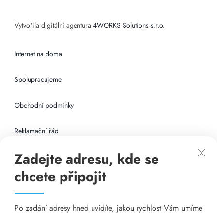
Vytvořila digitální agentura
4WORKS Solutions s.r.o.
Internet na doma
Spolupracujeme
Obchodní podmínky
Reklamační řád
Zadejte adresu, kde se
Připojení k internetu
chcete připojit
Odkazy
Po zadání adresy hned uvidíte, jakou rychlost Vám umíme
Katalog A-seznam.cz