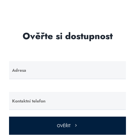
Ověřte si dostupnost
Adresa
Ponechte
toto pole
prázdné.
Kontaktní telefon
Ponechte
toto pole
prázdné.
OVĚŘIT