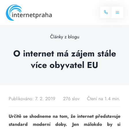
Skip
to
Toggl
content
Naviga
Domů
Články z blogu
Internet
O internet má zájem stále
více obyvatel EU
Balíčky internetu
Televize
Více o internetu
Dostupnost
Často hledané dotazy
Publikováno: 7. 2. 2019
276 slov
Čtení na 1.4 min.
Blog
Určitě se shodneme na tom, že internet představuje
Kontakt
standard moderní doby. Jen málokdo by si