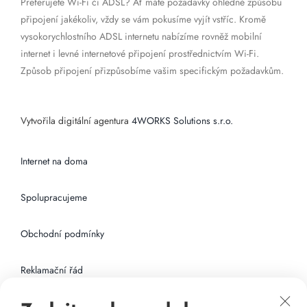
Preferujete Wi-Fi či ADSL? Ať máte požadavky ohledně způsobu
připojení jakékoliv, vždy se vám pokusíme vyjít vstříc. Kromě
vysokorychlostního ADSL internetu nabízíme rovněž mobilní
internet i levné internetové připojení prostřednictvím Wi-Fi.
Způsob připojení přizpůsobíme vašim specifickým požadavkům.
Vytvořila digitální agentura
4WORKS Solutions s.r.o.
Internet na doma
Spolupracujeme
Obchodní podmínky
Reklamační řád
Připojení k internetu