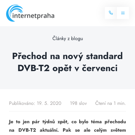
Skip
to
Toggl
content
Naviga
Domů
Články z blogu
Internet
Přechod na nový standard
DVB-T2 opět v červenci
Balíčky internetu
Televize
Více o internetu
Dostupnost
Často hledané dotazy
Publikováno: 19. 5. 2020
198 slov
Čtení na 1 min.
Blog
Je to jen pár týdnů zpět, co bylo téma přechodu
Kontakt
na DVB-T2 aktuální. Pak se ale celým světem