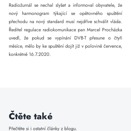
Radiožurnál se nechal slyšet a informoval obyvatele, že
nový harmonogram týkající se opětovného spuštění
přechodu na nový standard musí nejdříve schválit vláda.
Ředitel regulace radiokomunikace pan Marcel Procházka
uvedl, že pokud se vypínání DVB-T přesune o čtyři
měsíce, mělo by ke spuštění dojít již v polovině července,
konkrétně 16.7.2020.
Čtěte také
Přečtěte si i ostatní články z blogu.