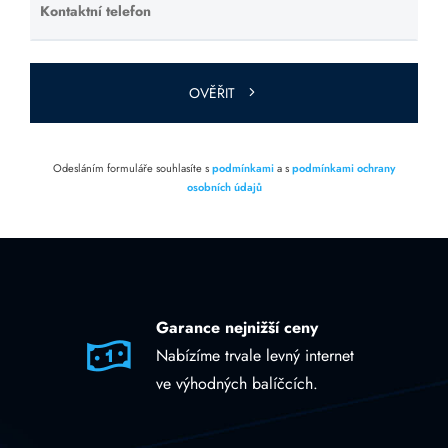
Kontaktní telefon
Ponechte
toto pole
prázdné.
OVĚŘIT
Odesláním formuláře souhlasíte s
podmínkami
a s
podmínkami ochrany
osobních údajů
Garance nejnižší ceny
Nabízíme trvale levný internet
ve výhodných balíčcích.