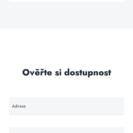
Ověřte si dostupnost
Adresa
Ponechte
toto pole
prázdné.