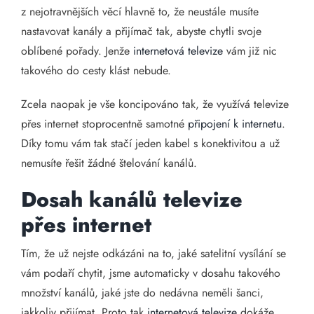
z nejotravnějších věcí hlavně to, že neustále musíte
nastavovat kanály a přijímač tak, abyste chytli svoje
oblíbené pořady. Jenže
internetová televize
vám již nic
takového do cesty klást nebude.
Zcela naopak je vše koncipováno tak, že využívá televize
přes internet stoprocentně samotné
připojení k internetu
.
Díky tomu vám tak stačí jeden kabel s konektivitou a už
nemusíte řešit žádné štelování kanálů.
Dosah kanálů televize
přes internet
Tím, že už nejste odkázáni na to, jaké satelitní vysílání se
vám podaří chytit, jsme automaticky v dosahu takového
množství kanálů, jaké jste do nedávna neměli šanci,
jakkoliv přijímat. Proto tak
internetová televize
dokáže