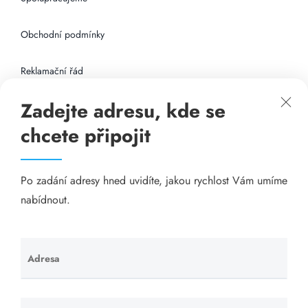
Obchodní podmínky
Reklamační řád
Zadejte adresu, kde se
Připojení k internetu
chcete připojit
Odkazy
Po zadání adresy hned uvidíte, jakou rychlost Vám umíme
Katalog A-seznam.cz
nabídnout.
Matrace - Purtex.sk
Visací zámky - TOKOZ
Adresa
Ponechte
toto pole
Poskytnutí sídla společnosti - YOURFIRM.CZ
prázdné.