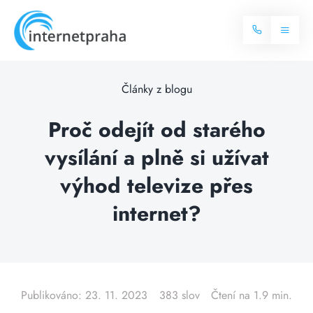
Skip
to
Toggl
content
Naviga
Domů
Články z blogu
Internet
Proč odejít od starého
vysílání a plně si užívat
Balíčky internetu
Televize
výhod televize přes
Více o internetu
Dostupnost
internet?
Často hledané dotazy
Blog
Kontakt
Publikováno: 23. 11. 2023
383 slov
Čtení na 1.9 min.