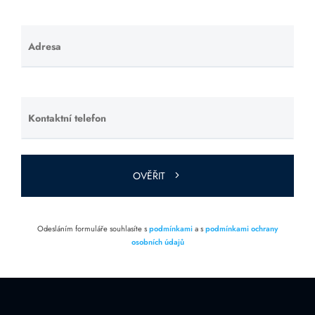
Adresa
Ponechte
toto pole
prázdné.
Kontaktní telefon
Ponechte
toto pole
prázdné.
OVĚŘIT
Odesláním formuláře souhlasíte s
podmínkami
a s
podmínkami ochrany
osobních údajů