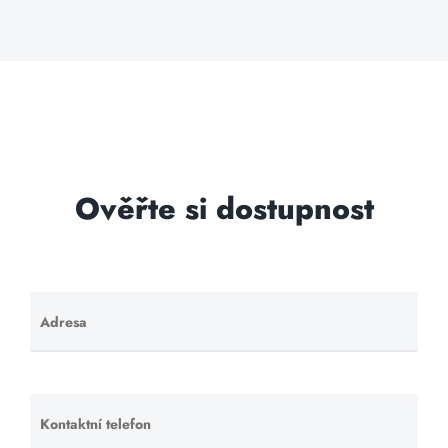
Ověřte si dostupnost
Adresa
Ponechte
toto pole
prázdné.
Kontaktní telefon
Ponechte