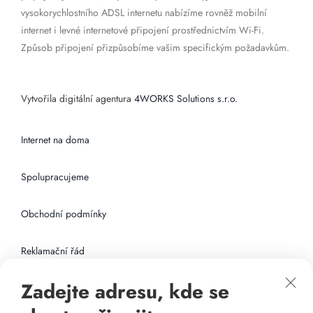
vysokorychlostního ADSL internetu nabízíme rovněž mobilní
internet i levné internetové připojení prostřednictvím Wi-Fi.
Způsob připojení přizpůsobíme vašim specifickým požadavkům.
Vytvořila digitální agentura
4WORKS Solutions s.r.o.
Internet na doma
Spolupracujeme
Obchodní podmínky
Reklamační řád
Zadejte adresu, kde se
Připojení k internetu