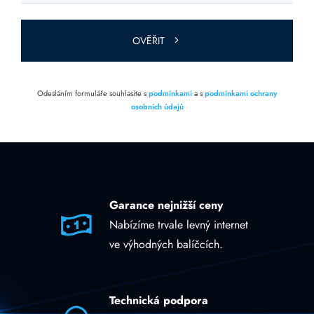
toto pole
prázdné.
OVĚŘIT
Odesláním formuláře souhlasíte s
podmínkami
a s
podmínkami ochrany
osobních údajů
Garance nejnižší ceny
Nabízíme trvale levný internet
ve výhodných balíčcích.
Technická podpora