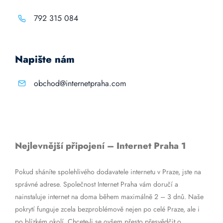
792 315 084
Napište nám
obchod@internetpraha.com
Nejlevnější připojení – Internet Praha 1
Pokud sháníte spolehlivého dodavatele internetu v Praze, jste na
správné adrese. Společnost Internet Praha vám doručí a
nainstaluje internet na doma během maximálně 2 – 3 dnů. Naše
pokrytí funguje zcela bezproblémově nejen po celé Praze, ale i
po blízkém okolí. Chcete-li se ovšem přesto přesvědčit o