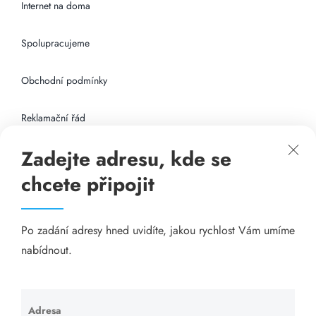
Internet na doma
Spolupracujeme
Obchodní podmínky
Reklamační řád
Zadejte adresu, kde se
Připojení k internetu
chcete připojit
Odkazy
Po zadání adresy hned uvidíte, jakou rychlost Vám umíme
Katalog A-seznam.cz
nabídnout.
Matrace - Purtex.sk
Visací zámky - TOKOZ
Adresa
Ponechte