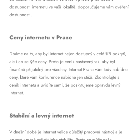
dostupnosti internetu ve vaší lokalitě, doporučujeme vám ověření
dostupnosti.
Ceny internetu v Praze
Dbáme na to, aby byl internet nejen dostupný v celé šíři pokrytí,
ale i co se týče ceny. Proto je ceník nastavený tak, aby byl
finančně přijatelný pro všechny. Internet Praha vám tedy nabídne
ceny, které vám konkurence nabídne jen stěží. Zkontrolujte si
ceník internetu a uvidíte sami, že poskytujeme opravdu levný
internet.
Stabilní a levný internet
V dnešní době je internet velice důležitý pracovní nástroj a je
opravdu nutné zajistit jeho stabilitu. Proto se může naše