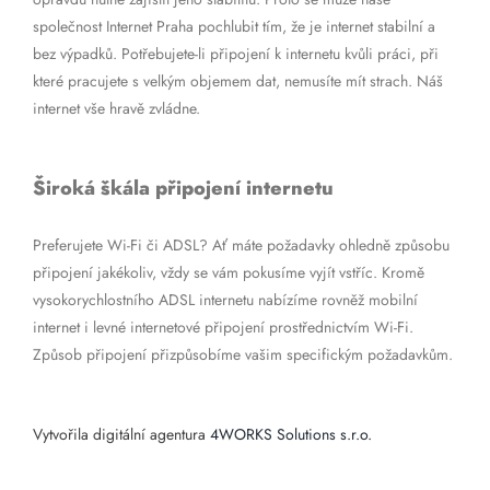
společnost Internet Praha pochlubit tím, že je internet stabilní a
bez výpadků. Potřebujete-li připojení k internetu kvůli práci, při
které pracujete s velkým objemem dat, nemusíte mít strach. Náš
internet vše hravě zvládne.
Široká škála připojení internetu
Preferujete Wi-Fi či ADSL? Ať máte požadavky ohledně způsobu
připojení jakékoliv, vždy se vám pokusíme vyjít vstříc. Kromě
vysokorychlostního ADSL internetu nabízíme rovněž mobilní
internet i levné internetové připojení prostřednictvím Wi-Fi.
Způsob připojení přizpůsobíme vašim specifickým požadavkům.
Vytvořila digitální agentura
4WORKS Solutions s.r.o.