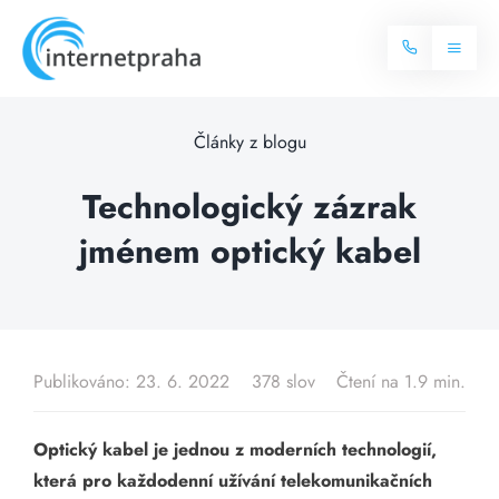
Skip
to
Toggl
content
Naviga
Domů
Články z blogu
Internet
Technologický zázrak
jménem optický kabel
Balíčky internetu
Televize
Více o internetu
Dostupnost
Často hledané dotazy
Publikováno: 23. 6. 2022
378 slov
Čtení na 1.9 min.
Blog
Optický kabel je jednou z moderních technologií,
Kontakt
která pro každodenní užívání telekomunikačních