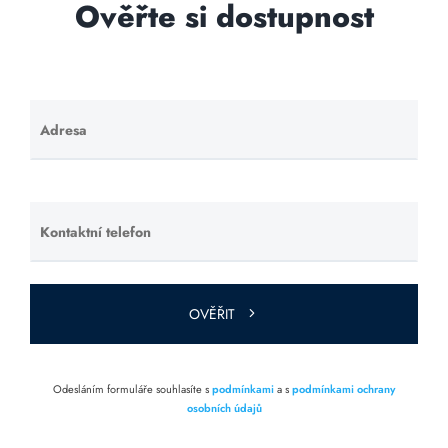
Ověřte si dostupnost
Adresa
Ponechte
toto pole
prázdné.
Kontaktní telefon
Ponechte
toto pole
prázdné.
OVĚŘIT
Odesláním formuláře souhlasíte s
podmínkami
a s
podmínkami ochrany
osobních údajů