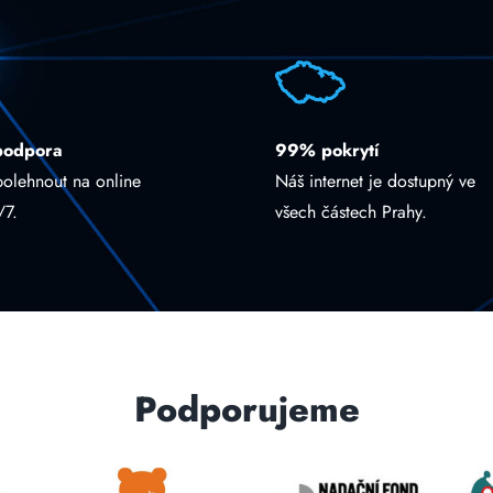
podpora
99% pokrytí
polehnout na online
Náš internet je dostupný ve
/7.
všech částech Prahy.
Podporujeme