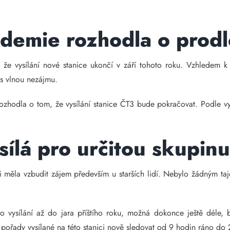
demie rozhodla o prodl
 že vysílání nové stanice ukončí v září tohoto roku. Vzhledem k
í s vlnou nezájmu.
rozhodla o tom, že vysílání stanice ČT3 bude pokračovat. Podle v
sílá pro určitou skupin
i měla vzbudit zájem především u starších lidí. Nebylo žádným ta
o vysílání až do jara příštího roku, možná dokonce ještě déle, 
pořady vysílané na této stanici nově sledovat od 9 hodin ráno do 