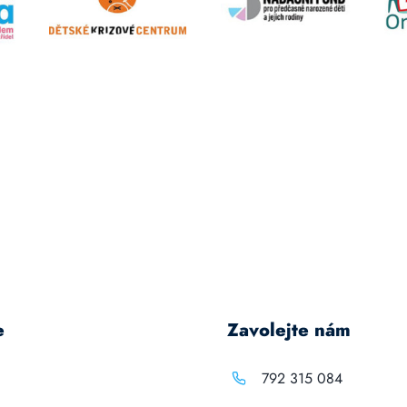
e
Zavolejte nám
792 315 084