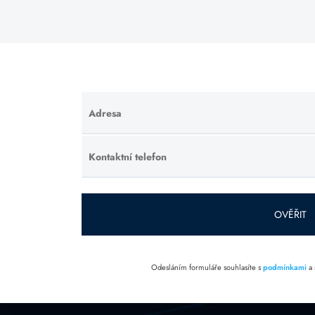
Adresa
Ponechte
toto pole
prázdné.
Kontaktní telefon
Ponechte
toto pole
prázdné.
OVĚŘIT
Odesláním formuláře souhlasíte s
podmínkami
a