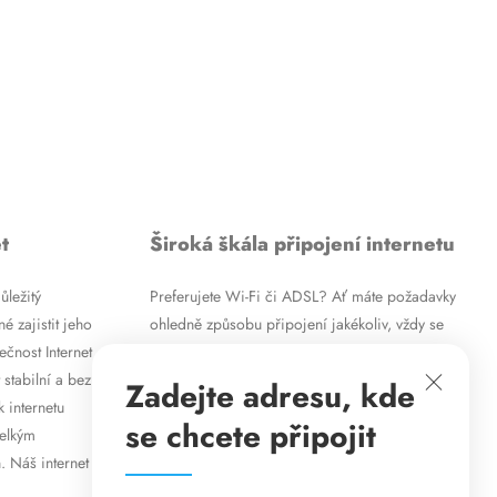
t
Široká škála připojení internetu
ůležitý
Preferujete Wi-Fi či ADSL? Ať máte požadavky
é zajistit jeho
ohledně způsobu připojení jakékoliv, vždy se
ečnost Internet
vám pokusíme vyjít vstříc. Kromě
 stabilní a bez
vysokorychlostního ADSL internetu nabízíme
Zadejte adresu, kde
k internetu
rovněž mobilní internet i levné internetové
se chcete připojit
velkým
připojení prostřednictvím Wi-Fi. Způsob
. Náš internet
připojení přizpůsobíme vašim specifickým
požadavkům.