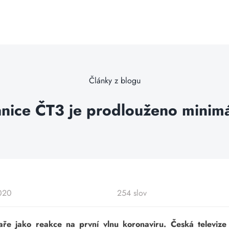
Články z blogu
tanice ČT3 je prodlouženo minimá
2020
254 slov
aře jako reakce na první vlnu koronaviru. Česká televize 