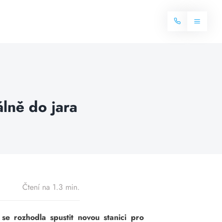
Toggle
Navigat
Domů
Internet
lně do jara
Balíčky internetu
Televize
Více o internetu
Dostupnost
Často hledané dotazy
Blog
Čtení na 1.3 min.
Kontakt
se rozhodla spustit novou stanici pro