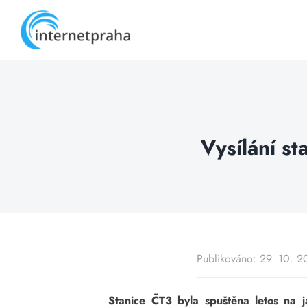
Skip
to
content
Vysílání s
Publikováno: 29. 10. 
Stanice ČT3 byla spuštěna letos na j