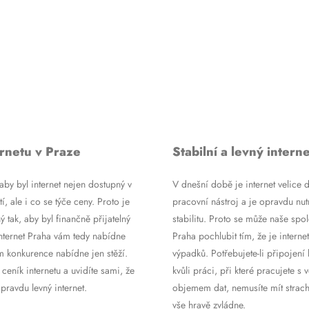
rnetu v Praze
Stabilní a levný interne
by byl internet nejen dostupný v
V dnešní době je internet velice d
tí, ale i co se týče ceny. Proto je
pracovní nástroj a je opravdu nutn
ý tak, aby byl finančně přijatelný
stabilitu. Proto se může naše spol
Internet Praha vám tedy nabídne
Praha pochlubit tím, že je internet
m konkurence nabídne jen stěží.
výpadků. Potřebujete-li připojení 
 ceník internetu a uvidíte sami, že
kvůli práci, při které pracujete s 
ravdu levný internet.
objemem dat, nemusíte mít strach
vše hravě zvládne.