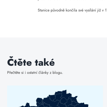
Stanice původně končila své vysílání již v 
Čtěte také
Přečtěte si i ostatní články z blogu.