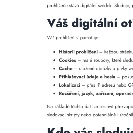
prohlížeče stává digitální svědek. Sleduje, 
Váš digitální ot
Váš prohlížeč si pamatuje:
Historii prohlížení
– každou stránku, 
Cookies
– malé soubory, které sleduj
Cache
– uložené obrázky a prvky web
Přihlašovací údaje a hesla
– pokud 
Lokalizaci
– přes IP adresu nebo G
Rozšíření, jazyk, zařízení, operač
Na základě těchto dat lze sestavit překvapi
sledovací skripty nebo potenciálně i útoční
Kdo vás sleduj