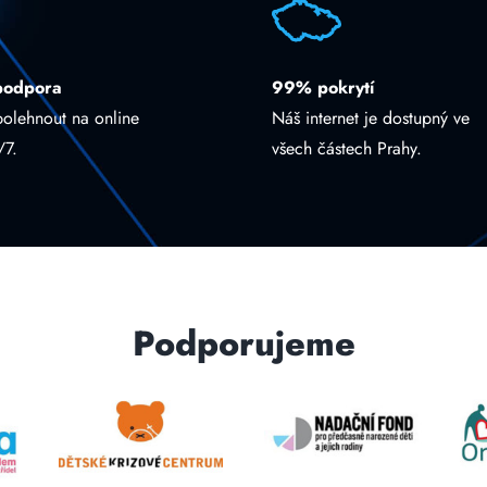
podpora
99% pokrytí
polehnout na online
Náš internet je dostupný ve
/7.
všech částech Prahy.
Podporujeme