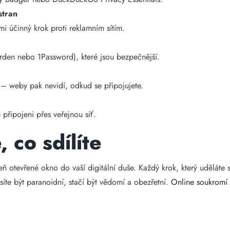
stran
mi účinný krok proti reklamním sítím.
arden nebo 1Password), které jsou bezpečnější.
u – weby pak nevidí, odkud se připojujete.
 připojeni přes veřejnou síť.
 co sdílíte
eň otevřené okno do vaší digitální duše. Každý krok, který uděláte 
síte být paranoidní, stačí být vědomí a obezřetní.
Online soukromí