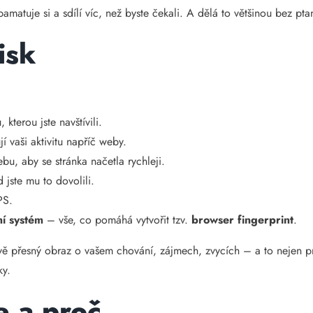
pamatuje si a sdílí víc, než byste čekali. A dělá to většinou bez pta
isk
kterou jste navštívili.
í vaši aktivitu napříč weby.
u, aby se stránka načetla rychleji.
jste mu to dovolili.
PS.
ní systém
– vše, co pomáhá vytvořit tzv.
browser fingerprint
.
vě přesný obraz o vašem chování, zájmech, zvycích – a to nejen pro
ky.
e a proč