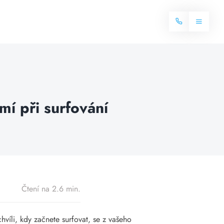
Toggle
Navigat
Domů
Internet
mí při surfování
Balíčky internetu
Televize
Více o internetu
Dostupnost
Často hledané dotazy
Blog
Čtení na 2.6 min.
Kontakt
chvíli, kdy začnete surfovat, se z vašeho