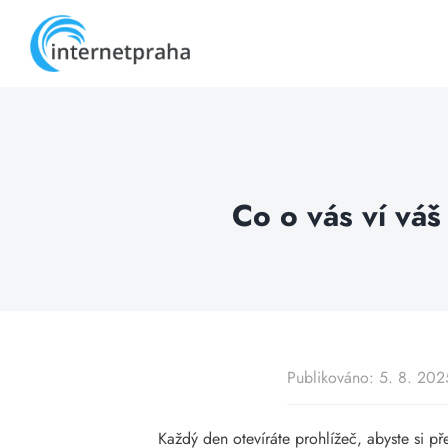
Skip
to
content
Co o vás ví váš
Publikováno: 5. 8. 202
Každý den otevíráte prohlížeč, abyste si pře