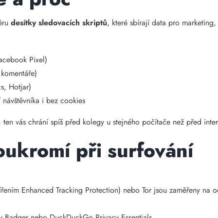
ěru
desítky sledovacích skriptů
, které sbírají data pro marketing
acebook Pixel)
, komentáře)
s, Hotjar)
jí návštěvníka i bez cookies
ten vás chrání spíš před kolegy u stejného počítače než před inte
oukromí
při surfování
zšířením Enhanced Tracking Protection) nebo Tor jsou zaměřeny na 
y Badger nebo DuckDuckGo Privacy Essentials.