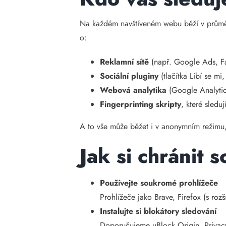
Na každém navštíveném webu běží v prům
o:
Reklamní sítě
(např. Google Ads, F
Sociální pluginy
(tlačítka Líbí se mi
Webová analytika
(Google Analytic
Fingerprinting skripty
, které sledu
A to vše může běžet i v anonymním režimu, 
Jak si
chránit s
Používejte soukromé prohlížeče
Prohlížeče jako Brave, Firefox (s ro
Instalujte si blokátory sledování
Doporučujeme uBlock Origin, Privac