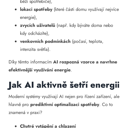
běží spotřebiče),
lokaci spotřeby
(které části domu využívají nejvíce
energie),
zvycích uživatelů
(např. kdy býváte doma nebo
kdy odcházíte),
venkovních podmínkách
(počasí, teplota,
intenzita světla).
Díky těmto informacím
AI rozpozná vzorce a navrhne
efektivnější využívání energie
.
Jak AI aktivně šetří energii
Moderní systémy využívají AI nejen pro řízení zařízení, ale
hlavně pro
prediktivní optimalizaci spotřeby
. Co to
znamená v praxi?
Chytré vytápění a chlazení