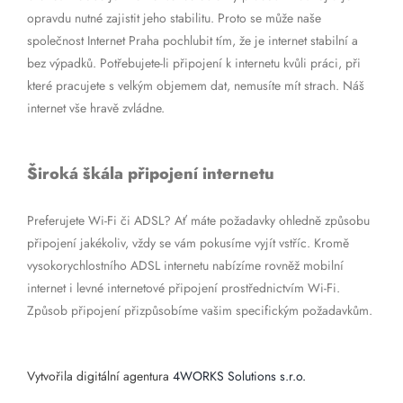
opravdu nutné zajistit jeho stabilitu. Proto se může naše
společnost Internet Praha pochlubit tím, že je internet stabilní a
bez výpadků. Potřebujete-li připojení k internetu kvůli práci, při
které pracujete s velkým objemem dat, nemusíte mít strach. Náš
internet vše hravě zvládne.
Široká škála připojení internetu
Preferujete Wi-Fi či ADSL? Ať máte požadavky ohledně způsobu
připojení jakékoliv, vždy se vám pokusíme vyjít vstříc. Kromě
vysokorychlostního ADSL internetu nabízíme rovněž mobilní
internet i levné internetové připojení prostřednictvím Wi-Fi.
Způsob připojení přizpůsobíme vašim specifickým požadavkům.
Vytvořila digitální agentura
4WORKS Solutions s.r.o.