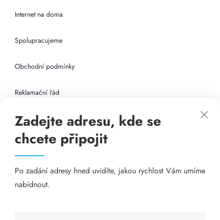
Internet na doma
Spolupracujeme
Obchodní podmínky
Reklamační řád
Zadejte adresu, kde se
Připojení k internetu
chcete připojit
Odkazy
Po zadání adresy hned uvidíte, jakou rychlost Vám umíme
Katalog A-seznam.cz
nabídnout.
Matrace - Purtex.sk