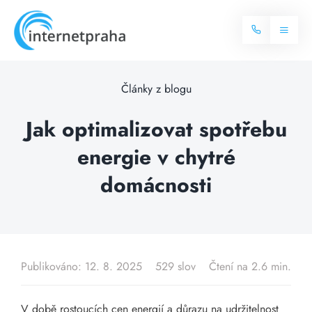
Skip
to
Toggl
content
Naviga
Domů
Články z blogu
Internet
Jak optimalizovat spotřebu
energie v chytré
Balíčky internetu
Televize
domácnosti
Více o internetu
Dostupnost
Často hledané dotazy
Blog
Publikováno: 12. 8. 2025
529 slov
Čtení na 2.6 min.
Kontakt
V době rostoucích cen energií a důrazu na udržitelnost