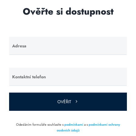
Ověřte si dostupnost
Adresa
Ponechte
toto pole
prázdné.
Kontaktní telefon
Ponechte
toto pole
prázdné.
OVĚŘIT
Odesláním formuláře souhlasíte s
podmínkami
a s
podmínkami ochrany
osobních údajů