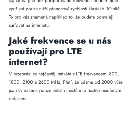
signál na jiné než podporované frekvenci, budete moci
využívat pouze nižší přenosové rychlosti klasické 3G sítě.
To pro vás znamená například to, že budete pomaleji
surfovat na internetu.
Jaké frekvence se u nás
používají pro LTE
internet?
V tuzemsku se nejčastěji setkáte s
LTE
frekvencemi 800,
1800, 2100 a 2600 MHz. Platí, že pásma od 2000 výše
jsou vyhrazena pouze větším městům či hustěji osídleným
oblastem.