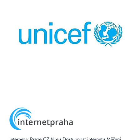
Internet v Praze
CZIN.eu
Dostupnost internetu
Měření