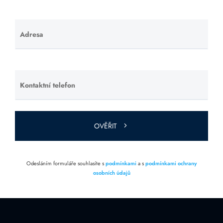
Adresa
Ponechte
toto pole
prázdné.
Kontaktní telefon
Ponechte
toto pole
prázdné.
OVĚŘIT
Odesláním formuláře souhlasíte s
podmínkami
a s
podmínkami ochrany
osobních údajů