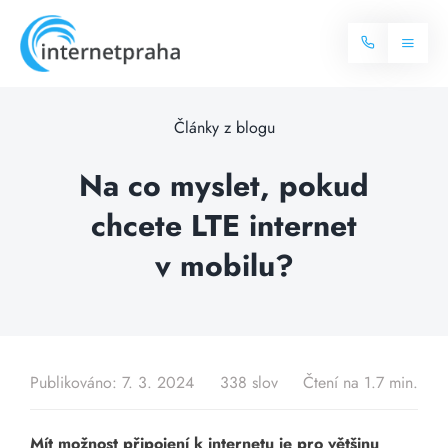
Skip
to
Toggl
content
Naviga
Domů
Články z blogu
Internet
Na co myslet, pokud
chcete LTE internet
Balíčky internetu
Televize
v mobilu?
Více o internetu
Dostupnost
Často hledané dotazy
Blog
Publikováno: 7. 3. 2024
338 slov
Čtení na 1.7 min.
Kontakt
Mít možnost připojení k internetu je pro většinu