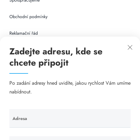
Spolupracujeme
Obchodní podmínky
Reklamační řád
Zadejte adresu, kde se
Připojení k internetu
chcete připojit
Odkazy
Po zadání adresy hned uvidíte, jakou rychlost Vám umíme
Katalog A-seznam.cz
nabídnout.
Matrace - Purtex.sk
Visací zámky - TOKOZ
Adresa
Ponechte
toto pole
Poskytnutí sídla společnosti - YOURFIRM.CZ
prázdné.