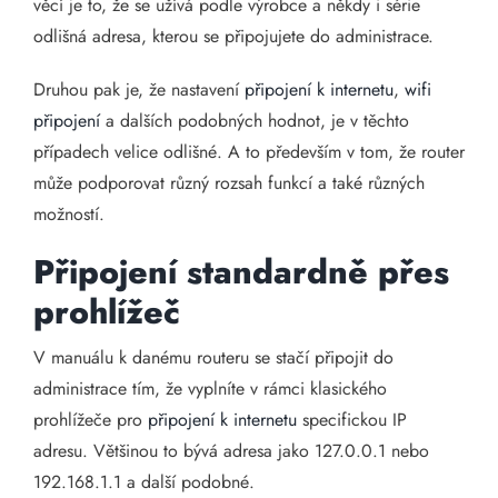
věcí je to, že se užívá podle výrobce a někdy i série
odlišná adresa, kterou se připojujete do administrace.
Druhou pak je, že nastavení
připojení k internetu
,
wifi
připojení
a dalších podobných hodnot, je v těchto
případech velice odlišné. A to především v tom, že router
může podporovat různý rozsah funkcí a také různých
možností.
Připojení standardně přes
prohlížeč
V manuálu k danému routeru se stačí připojit do
administrace tím, že vyplníte v rámci klasického
prohlížeče pro
připojení k internetu
specifickou IP
adresu. Většinou to bývá adresa jako 127.0.0.1 nebo
192.168.1.1 a další podobné.