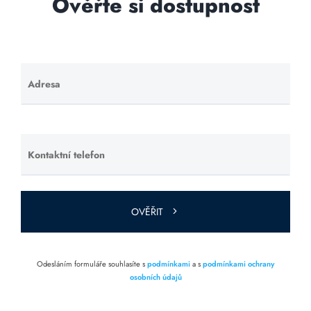
Ověřte si dostupnost
Adresa
Ponechte
toto pole
prázdné.
Kontaktní telefon
Ponechte
toto pole
prázdné.
OVĚŘIT
Odesláním formuláře souhlasíte s
podmínkami
a s
podmínkami ochrany
osobních údajů