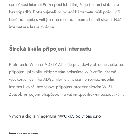
společnost Internet Praha pochlubit tím, že je internet stabilní a
bez výpadků. Potřebujete-li připojení k internetu kvůli práci, při
které pracujete s velkým objemem dat, nemusíte mít strach. Náš
internet vše hravě zvládne.
Široká škála připojení internetu
Preferujete Wi-Fi či ADSL? Ať máte požadavky ohledně způsobu
připojení jakékoliv, vždy se vám pokusíme vyjít vstříc. Kromě
vysokorychlostního ADSL internetu nabízíme rovněž mobilní
internet i levné internetové připojení prostřednictvím Wi-Fi.
Způsob připojení přizpůsobíme vašim specifickým požadavkům.
Vytvořila digitální agentura
4WORKS Solutions s.r.o.
Internet na doma