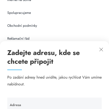
Spolupracujeme
Obchodní podmínky
Reklamační řád
Zadejte adresu, kde se
Připojení k internetu
chcete připojit
Odkazy
Po zadání adresy hned uvidíte, jakou rychlost Vám umíme
Katalog A-seznam.cz
nabídnout.
Matrace - Purtex.sk
Visací zámky - TOKOZ
Adresa
Ponechte