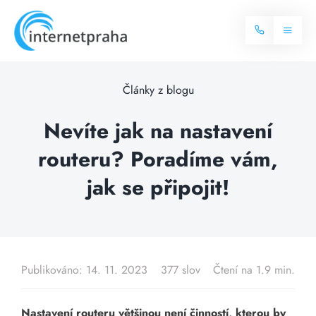
Skip
to
Toggl
content
Naviga
Domů
Články z blogu
Internet
Nevíte jak na nastavení
routeru? Poradíme vám,
Balíčky internetu
Televize
jak se připojit!
Více o internetu
Dostupnost
Často hledané dotazy
Blog
Publikováno: 14. 11. 2023
377 slov
Čtení na 1.9 min.
Kontakt
Nastavení routeru většinou není činností, kterou by