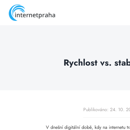
Skip
to
content
Rychlost vs. stab
Publikováno: 24. 10. 
V dnešní digitální době, kdy na internetu tr