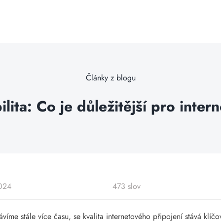
Články z blogu
ilita: Co je důležitější pro inte
2024
473 slov
ávíme stále více času, se kvalita internetového připojení stává klíč