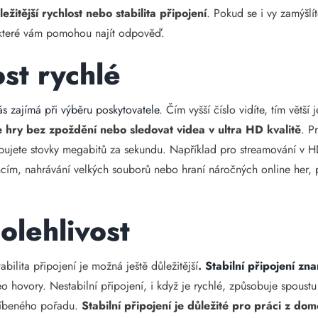
ležitější rychlost nebo stabilita připojení
. Pokud se i vy zamýšlí
, které vám pomohou najít odpověď.
ost rychlé
nás zajímá při výběru poskytovatele
. Čím vyšší číslo vidíte, tím větší
ne hry bez zpoždění nebo sledovat videa v ultra HD kvalitě
. P
řebujete stovky megabitů za sekundu. Například pro streamování v H
cím, nahrávání velkých souborů nebo hraní náročných online her, p
olehlivost
bilita připojení je možná ještě důležitější
.
Stabilní připojení z
o hovory. Nestabilní připojení, i když je rychlé, způsobuje spoust
líbeného pořadu.
Stabilní připojení je důležité pro práci z do