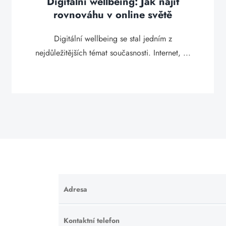
Digitální wellbeing: Jak najít
rovnováhu v online světě
Digitální wellbeing se stal jedním z
nejdůležitějších témat současnosti. Internet, ...
Adresa
Ponechte
toto pole
prázdné.
Kontaktní telefon
Ponechte