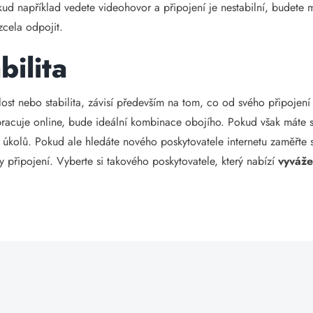
okud například vedete videohovor a připojení je nestabilní, budete 
cela odpojit.
bilita
lost nebo stabilita, závisí především na tom, co od svého připojen
 pracuje online, bude ideální kombinace obojího. Pokud však máte st
ch úkolů. Pokud ale hledáte nového poskytovatele internetu zaměřte se
ty připojení. Vyberte si takového poskytovatele, který nabízí
vyváže