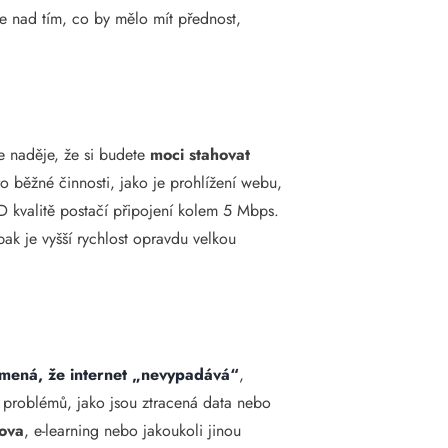
te nad tím, co by mělo mít přednost,
 je naděje, že si budete
moci stahovat
ro běžné činnosti, jako je prohlížení webu,
D kvalitě postačí připojení kolem 5 Mbps.
ak je vyšší rychlost opravdu velkou
namená, že internet „nevypadává“
,
u problémů, jako jsou ztracená data nebo
mova
, e-learning nebo jakoukoli jinou