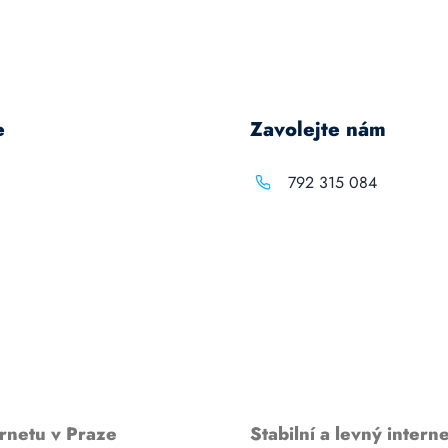
e
Zavolejte nám
792 315 084
rnetu v Praze
Stabilní a levný interne