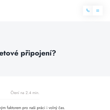
Toggle
Navigat
Domů
Internet
rnetové připojení?
Balíčky internetu
Televize
Více o internetu
Dostupnost
Často hledané dotazy
Blog
Čtení na 2.4 min.
Kontakt
ovým faktorem pro naši práci i volný čas.