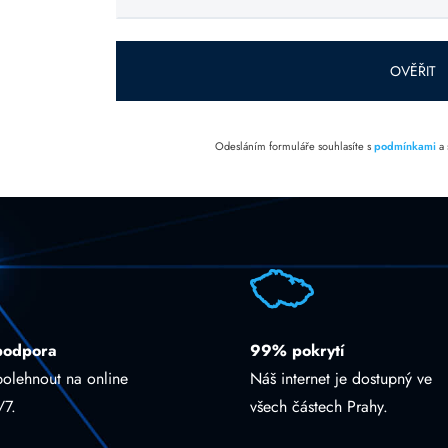
toto pole
prázdné.
OVĚŘIT
Odesláním formuláře souhlasíte s
podmínkami
a
podpora
99% pokrytí
polehnout na online
Náš internet je dostupný ve
/7.
všech částech Prahy.