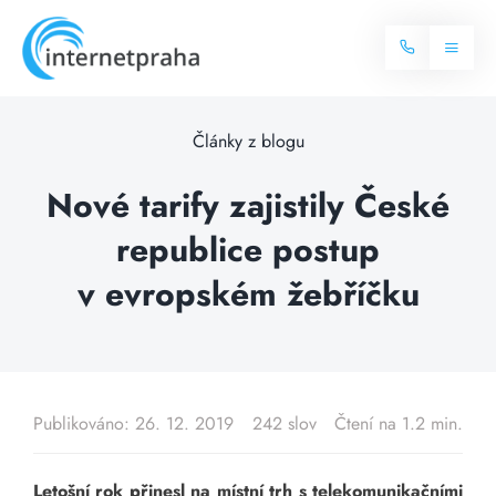
Skip
to
Toggl
content
Naviga
Domů
Články z blogu
Internet
Nové tarify zajistily České
republice postup
Balíčky internetu
Televize
v evropském žebříčku
Více o internetu
Dostupnost
Často hledané dotazy
Blog
Publikováno: 26. 12. 2019
242 slov
Čtení na 1.2 min.
Kontakt
Letošní rok přinesl na místní trh s telekomunikačními