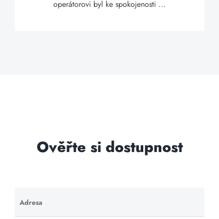
operátorovi byl ke spokojenosti ...
Ověřte si dostupnost
Adresa
Ponechte
toto pole