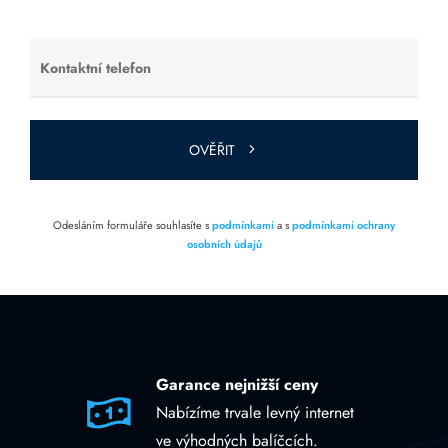
prázdné.
Kontaktní telefon
Ponechte
toto pole
prázdné.
OVĚŘIT
Odesláním formuláře souhlasíte s
podmínkami
a s
podmínkami ochrany
osobních údajů
Garance nejnižší ceny
Nabízíme trvale levný internet
ve výhodných balíčcích.