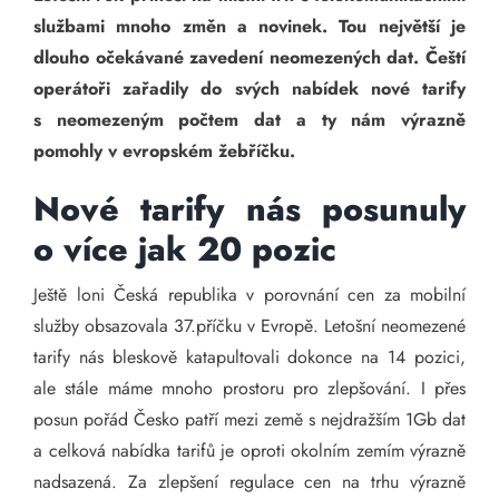
službami mnoho změn a novinek. Tou největší je
dlouho očekávané zavedení neomezených dat. Čeští
operátoři zařadily do svých nabídek nové tarify
s neomezeným počtem dat a ty nám výrazně
pomohly v evropském žebříčku.
Nové tarify nás posunuly
o více jak 20 pozic
Ještě loni Česká republika v porovnání cen za mobilní
služby obsazovala 37.příčku v Evropě. Letošní neomezené
tarify nás bleskově katapultovali dokonce na 14 pozici,
ale stále máme mnoho prostoru pro zlepšování. I přes
posun pořád Česko patří mezi země s nejdražším 1Gb dat
a celková nabídka tarifů je oproti okolním zemím výrazně
nadsazená. Za zlepšení regulace cen na trhu výrazně