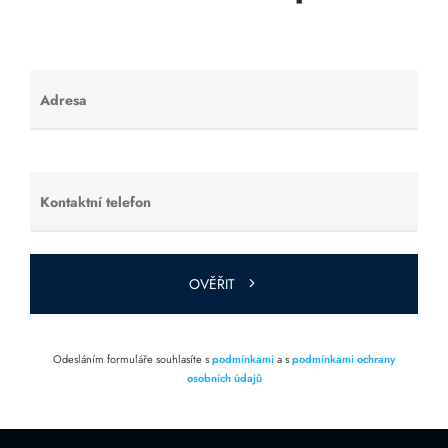
Adresa
Ponechte
toto pole
prázdné.
Kontaktní telefon
Ponechte
toto pole
prázdné.
OVĚŘIT
Odesláním formuláře souhlasíte s
podmínkami
a s
podmínkami ochrany
osobních údajů