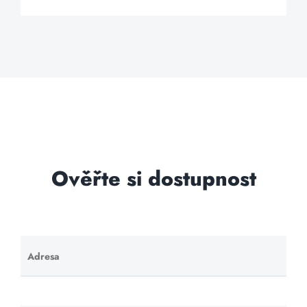
Ověřte si dostupnost
Adresa
Ponechte
toto pole
prázdné.