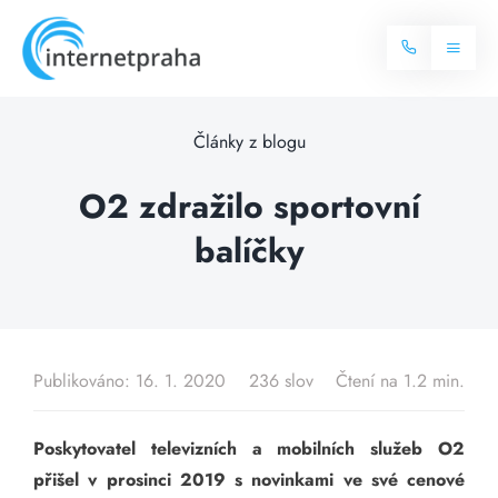
Skip
to
Toggl
content
Naviga
Domů
Články z blogu
Internet
O2 zdražilo sportovní
balíčky
Balíčky internetu
Televize
Více o internetu
Dostupnost
Často hledané dotazy
Publikováno: 16. 1. 2020
236 slov
Čtení na 1.2 min.
Blog
Poskytovatel televizních a mobilních služeb O2
Kontakt
přišel v prosinci 2019 s novinkami ve své cenové