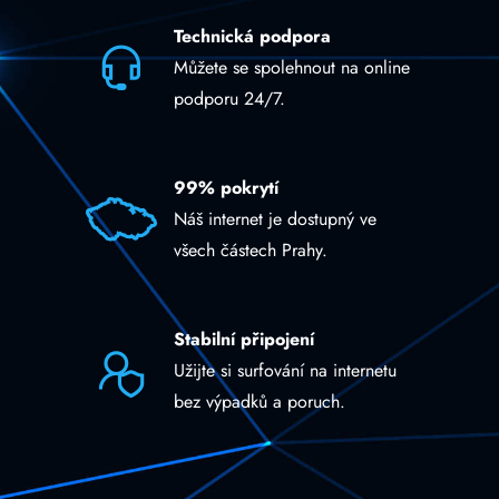
Technická podpora
Můžete se spolehnout na online
podporu 24/7.
99% pokrytí
Náš internet je dostupný ve
všech částech Prahy.
Stabilní připojení
Užijte si surfování na internetu
bez výpadků a poruch.