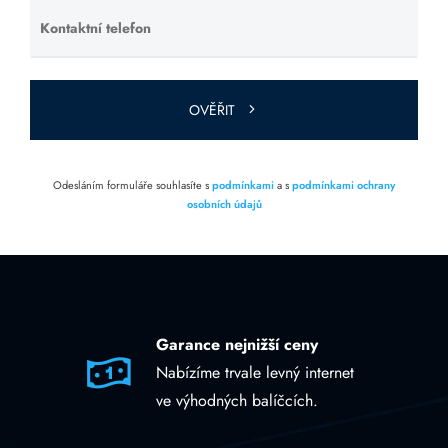
Kontaktní telefon
Ponechte
toto pole
prázdné.
OVĚŘIT
Odesláním formuláře souhlasíte s
podmínkami
a s
podmínkami ochrany
osobních údajů
Garance nejnižší ceny
Nabízíme trvale levný internet
ve výhodných balíčcích.