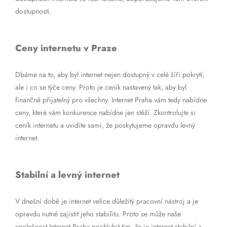
dostupnosti.
Ceny internetu v Praze
Dbáme na to, aby byl internet nejen dostupný v celé šíři pokrytí,
ale i co se týče ceny. Proto je ceník nastavený tak, aby byl
finančně přijatelný pro všechny. Internet Praha vám tedy nabídne
ceny, které vám konkurence nabídne jen stěží. Zkontrolujte si
ceník internetu a uvidíte sami, že poskytujeme opravdu levný
internet.
Stabilní a levný internet
V dnešní době je internet velice důležitý pracovní nástroj a je
opravdu nutné zajistit jeho stabilitu. Proto se může naše
společnost Internet Praha pochlubit tím, že je internet stabilní a