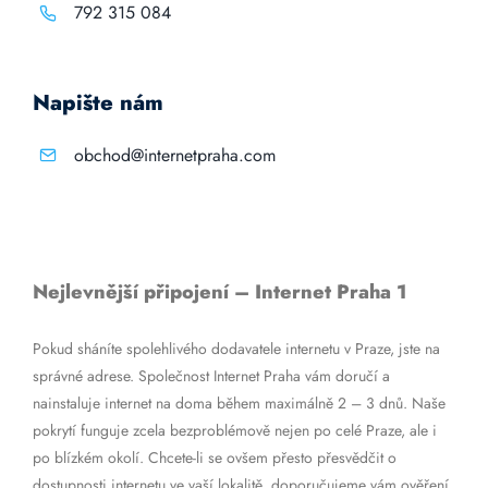
792 315 084
Napište nám
obchod@internetpraha.com
Nejlevnější připojení – Internet Praha 1
Pokud sháníte spolehlivého dodavatele internetu v Praze, jste na
správné adrese. Společnost Internet Praha vám doručí a
nainstaluje internet na doma během maximálně 2 – 3 dnů. Naše
pokrytí funguje zcela bezproblémově nejen po celé Praze, ale i
po blízkém okolí. Chcete-li se ovšem přesto přesvědčit o
dostupnosti internetu ve vaší lokalitě, doporučujeme vám ověření