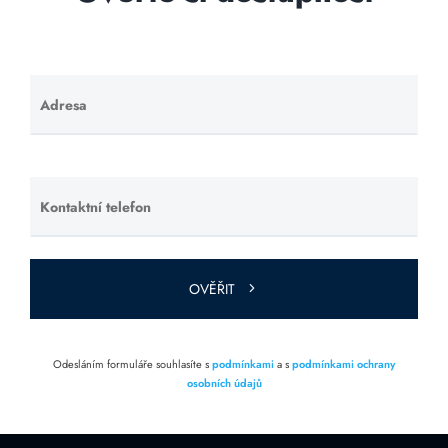
Adresa
Ponechte
toto pole
prázdné.
Kontaktní telefon
Ponechte
toto pole
prázdné.
OVĚŘIT
Odesláním formuláře souhlasíte s
podmínkami
a s
podmínkami ochrany
osobních údajů