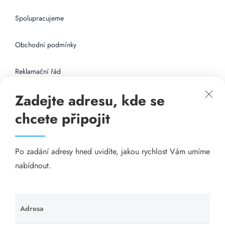
Spolupracujeme
Obchodní podmínky
Reklamační řád
Zadejte adresu, kde se
Připojení k internetu
chcete připojit
Odkazy
Po zadání adresy hned uvidíte, jakou rychlost Vám umíme
Katalog A-seznam.cz
nabídnout.
Matrace - Purtex.sk
Visací zámky - TOKOZ
Adresa
Ponechte
toto pole