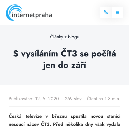
Skip
to
Toggl
content
Naviga
Domů
Články z blogu
Internet
S vysíláním ČT3 se počítá
jen do září
Balíčky internetu
Televize
Více o internetu
Dostupnost
Často hledané dotazy
Publikováno: 12. 5. 2020
259 slov
Čtení na 1.3 min.
Blog
Česká televize v březnu spustila novou stanici
Kontakt
nesoucí název ČT3. Před několika dny však vydala