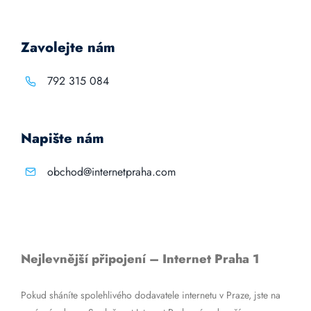
Zavolejte nám
792 315 084
Napište nám
obchod@internetpraha.com
Nejlevnější připojení – Internet Praha 1
Pokud sháníte spolehlivého dodavatele internetu v Praze, jste na