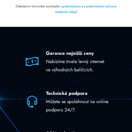
Odesláním formuláře souhlasíte s
podmínkami
a s
podmínkami ochrany
osobních údajů
Garance nejnižší ceny
Nabízíme trvale levný internet
ve výhodných balíčcích.
Technická podpora
Můžete se spolehnout na online
podporu 24/7.