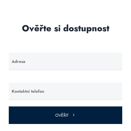
Ověřte si dostupnost
Adresa
Ponechte
toto pole
prázdné.
Kontaktní telefon
Ponechte
toto pole
prázdné.
OVĚŘIT