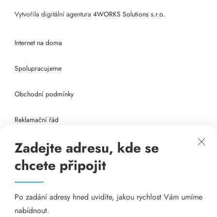
Vytvořila digitální agentura
4WORKS Solutions s.r.o.
Internet na doma
Spolupracujeme
Obchodní podmínky
Reklamační řád
Zadejte adresu, kde se
Připojení k internetu
chcete připojit
Odkazy
Po zadání adresy hned uvidíte, jakou rychlost Vám umíme
Katalog A-seznam.cz
nabídnout.