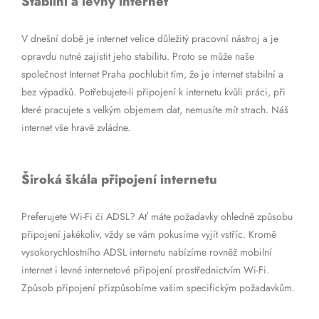
Stabilní a levný internet
V dnešní době je internet velice důležitý pracovní nástroj a je
opravdu nutné zajistit jeho stabilitu. Proto se může naše
společnost Internet Praha pochlubit tím, že je internet stabilní a
bez výpadků. Potřebujete-li připojení k internetu kvůli práci, při
které pracujete s velkým objemem dat, nemusíte mít strach. Náš
internet vše hravě zvládne.
Široká škála připojení internetu
Preferujete Wi-Fi či ADSL? Ať máte požadavky ohledně způsobu
připojení jakékoliv, vždy se vám pokusíme vyjít vstříc. Kromě
vysokorychlostního ADSL internetu nabízíme rovněž mobilní
internet i levné internetové připojení prostřednictvím Wi-Fi.
Způsob připojení přizpůsobíme vašim specifickým požadavkům.