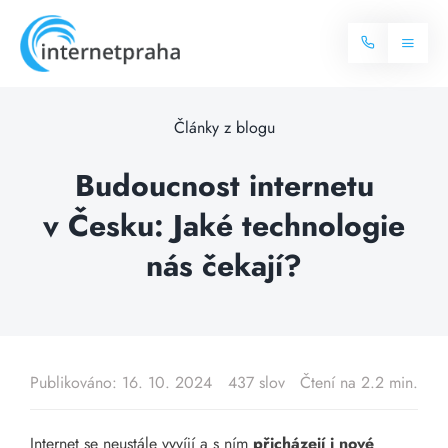
Skip
to
Toggl
content
Naviga
Domů
Články z blogu
Internet
Budoucnost internetu
v Česku: Jaké technologie
Balíčky internetu
Televize
nás čekají?
Více o internetu
Dostupnost
Často hledané dotazy
Blog
Publikováno: 16. 10. 2024
437 slov
Čtení na 2.2 min.
Kontakt
Internet se neustále vyvíjí a s ním
přicházejí i nové