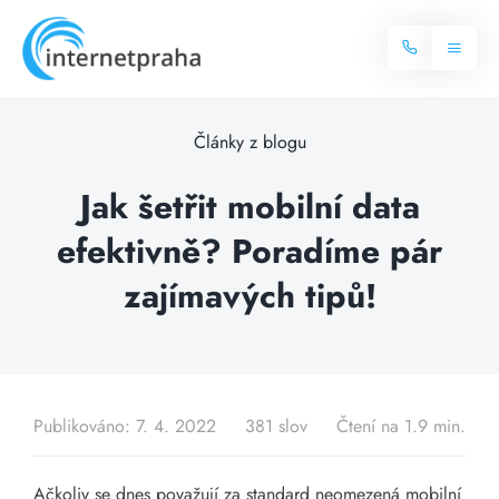
Skip
to
Toggl
content
Naviga
Domů
Články z blogu
Internet
Jak šetřit mobilní data
efektivně? Poradíme pár
Balíčky internetu
Televize
zajímavých tipů!
Více o internetu
Dostupnost
Často hledané dotazy
Blog
Publikováno: 7. 4. 2022
381 slov
Čtení na 1.9 min.
Kontakt
Ačkoliv se dnes považují za standard neomezená mobilní