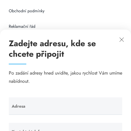
Obchodní podmínky
Reklamační řád
Zadejte adresu, kde se
Připojení k internetu
chcete připojit
Odkazy
Po zadání adresy hned uvidíte, jakou rychlost Vám umíme
Katalog A-seznam.cz
nabídnout.
Matrace - Purtex.sk
Visací zámky - TOKOZ
Adresa
Ponechte
toto pole
Poskytnutí sídla společnosti - YOURFIRM.CZ
prázdné.