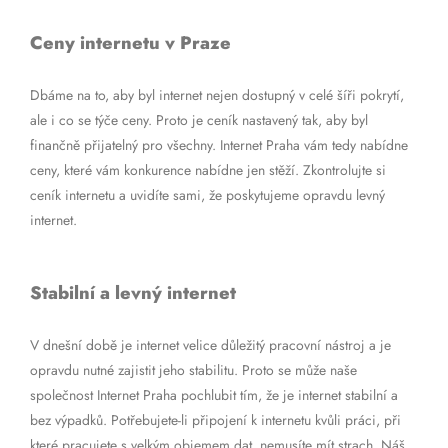
Ceny internetu v Praze
Dbáme na to, aby byl internet nejen dostupný v celé šíři pokrytí,
ale i co se týče ceny. Proto je ceník nastavený tak, aby byl
finančně přijatelný pro všechny. Internet Praha vám tedy nabídne
ceny, které vám konkurence nabídne jen stěží. Zkontrolujte si
ceník internetu a uvidíte sami, že poskytujeme opravdu levný
internet.
Stabilní a levný internet
V dnešní době je internet velice důležitý pracovní nástroj a je
opravdu nutné zajistit jeho stabilitu. Proto se může naše
společnost Internet Praha pochlubit tím, že je internet stabilní a
bez výpadků. Potřebujete-li připojení k internetu kvůli práci, při
které pracujete s velkým objemem dat, nemusíte mít strach. Náš