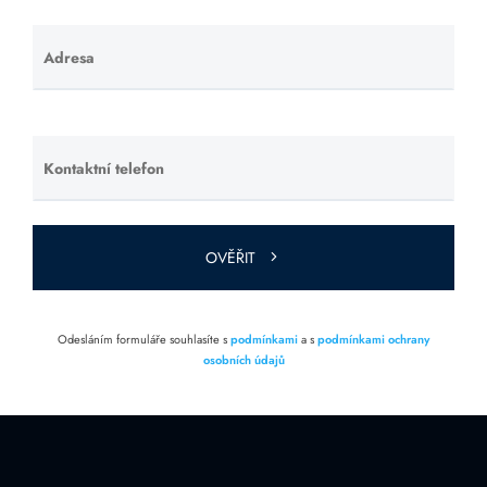
Adresa
Ponechte
toto pole
prázdné.
Kontaktní telefon
Ponechte
toto pole
prázdné.
OVĚŘIT
Odesláním formuláře souhlasíte s
podmínkami
a s
podmínkami ochrany
osobních údajů