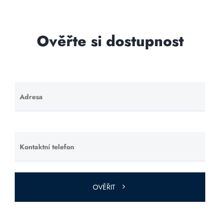
Ověřte si dostupnost
Adresa
Ponechte
toto pole
prázdné.
Kontaktní telefon
Ponechte
toto pole
prázdné.
OVĚŘIT