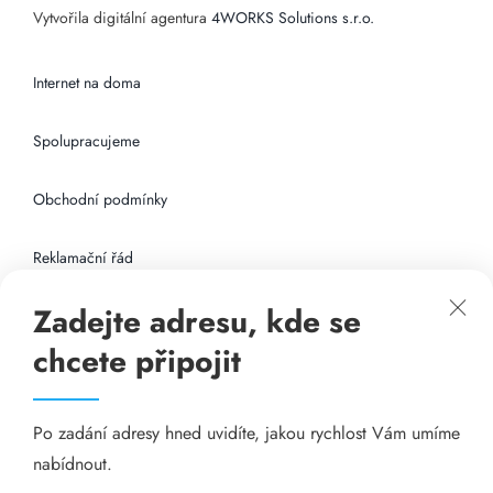
Vytvořila digitální agentura
4WORKS Solutions s.r.o.
Internet na doma
Spolupracujeme
Obchodní podmínky
Reklamační řád
Zadejte adresu, kde se
Připojení k internetu
chcete připojit
Odkazy
Po zadání adresy hned uvidíte, jakou rychlost Vám umíme
Katalog A-seznam.cz
nabídnout.
Matrace - Purtex.sk