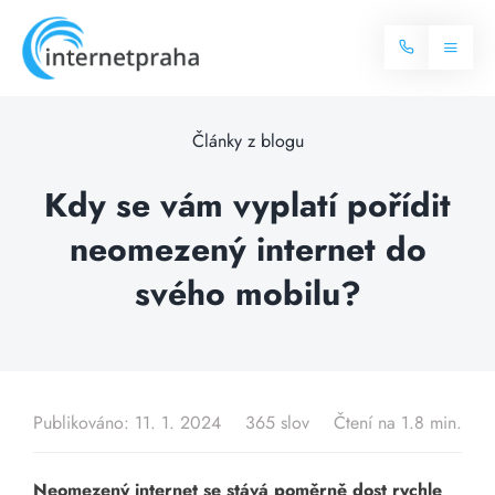
Skip
to
Toggl
content
Naviga
Domů
Články z blogu
Internet
Kdy se vám vyplatí pořídit
neomezený internet do
Balíčky internetu
Televize
svého mobilu?
Více o internetu
Dostupnost
Často hledané dotazy
Blog
Publikováno: 11. 1. 2024
365 slov
Čtení na 1.8 min.
Kontakt
Neomezený internet se stává poměrně dost rychle