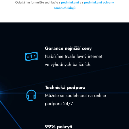
Odesláním formuláře souhlasíte s
podmínkami
a s
podmínkami ochrany
osobních údajů
Garance nejnižší ceny
Nabízíme trvale levný internet
ve výhodných balíčcích.
Technická podpora
Můžete se spolehnout na online
podporu 24/7.
99% pokrytí