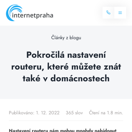
Skip
to
Toggl
content
Naviga
Domů
Články z blogu
Internet
Pokročilá nastavení
routeru, které můžete znát
Balíčky internetu
Televize
také v domácnostech
Více o internetu
Dostupnost
Často hledané dotazy
Blog
Publikováno: 1. 12. 2022
365 slov
Čtení na 1.8 min.
Kontakt
Nastavení routeru nám mohou mnohdy nabídnout