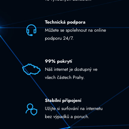
Technická podpora
Můžete se spolehnout na online
podporu 24/7.
99% pokrytí
Náš internet je dostupný ve
všech částech Prahy.
Stabilní připojení
Užijte si surfování na internetu
bez výpadků a poruch.