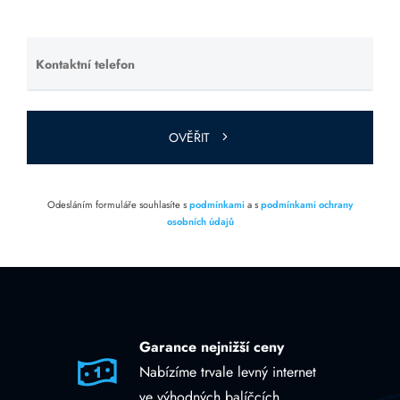
toto pole
prázdné.
Kontaktní telefon
Ponechte
toto pole
prázdné.
OVĚŘIT
Odesláním formuláře souhlasíte s
podmínkami
a s
podmínkami ochrany
osobních údajů
Garance nejnižší ceny
Nabízíme trvale levný internet
ve výhodných balíčcích.