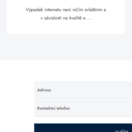
Výpadek internetu není ničím zvláštním a
v závislosti na kvalitě a ...
Adresa
Ponechte
toto pole
prázdné.
Kontaktní telefon
Ponechte
toto pole
prázdné.