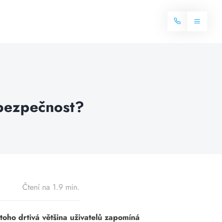
Toggle
Navigat
Domů
Internet
 bezpečnost?
Balíčky internetu
Televize
Více o internetu
Dostupnost
Často hledané dotazy
Blog
Čtení na 1.9 min.
Kontakt
toho drtivá většina uživatelů zapomíná