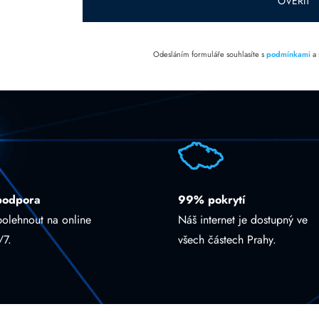
OVĚŘIT
Odesláním formuláře souhlasíte s
podmínkami
a
podpora
99% pokrytí
polehnout na online
Náš internet je dostupný ve
/7.
všech částech Prahy.