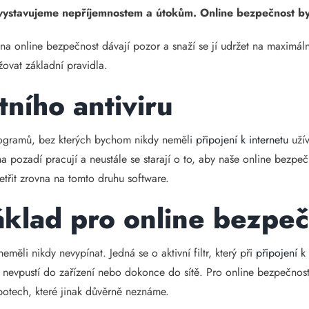
í vystavujeme nepříjemnostem a útokům. Online bezpečnost b
si na online bezpečnost dávají pozor a snaží se jí udržet na maximá
ovat základní pravidla.
tního antiviru
programů, bez kterých bychom nikdy neměli
připojení k internetu
užív
 Ty na pozadí pracují a neustále se starají o to, aby naše online bez
třit zrovna na tomto druhu software.
základ pro online bezpe
měli nikdy nevypínat. Jedná se o aktivní filtr, který při
připojení k 
ě nevpustí do zařízení nebo dokonce do sítě. Pro online bezpečnost
otech, které jinak důvěrně neznáme.