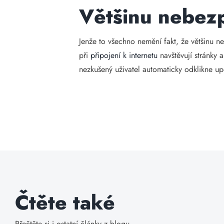
Většinu nebezp
Jenže to všechno nemění fakt, že většinu n
při
připojení k internetu
navštěvují stránky 
nezkušený uživatel automaticky odklikne up
Čtěte také
Přečtěte si i ostatní články z blogu.