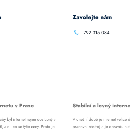
e
Zavolejte nám
792 315 084
rnetu v Praze
Stabilní a levný interne
by byl internet nejen dostupný v
V dnešní době je internet velice d
tí, ale i co se týče ceny. Proto je
pracovní nástroj a je opravdu nutn