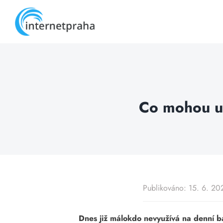
Skip
to
content
Co mohou ud
Publikováno: 15. 6. 20
Dnes již málokdo nevyužívá na denní bá