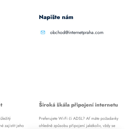
Napište nám
obchod@internetpraha.com
t
Široká škála připojení internetu
ůležitý
Preferujete Wi-Fi či ADSL? Ať máte požadavky
é zajistit jeho
ohledně způsobu připojení jakékoliv, vždy se