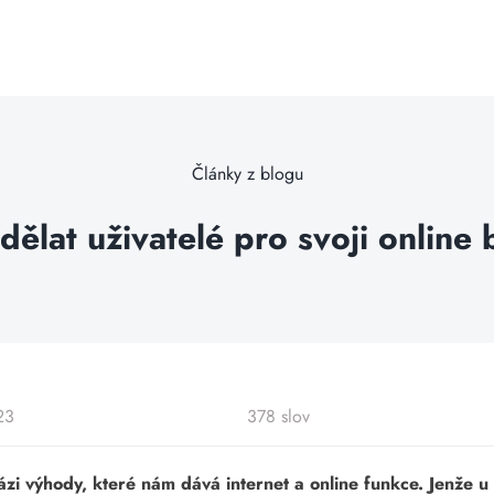
Články z blogu
ělat uživatelé pro svoji online
23
378 slov
zi výhody, které nám dává internet a online funkce. Jenže u 