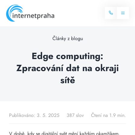
Skip
to
Toggl
content
Naviga
Domů
Články z blogu
Internet
Edge computing:
Zpracování dat na okraji
Balíčky internetu
Televize
sítě
Více o internetu
Dostupnost
Často hledané dotazy
Blog
Publikováno: 3. 5. 2025
387 slov
Čtení na 1.9 min.
Kontakt
V době, kdy se digitální svět mění každým okamžikem,