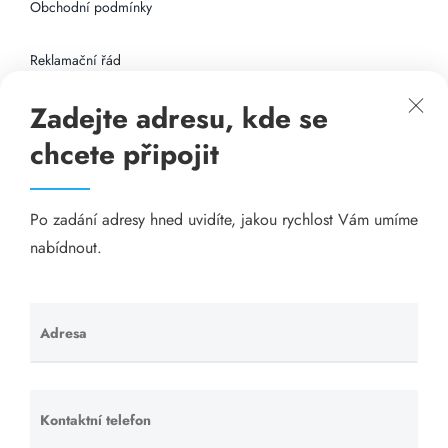
Obchodní podmínky
Reklamační řád
Zadejte adresu, kde se
Připojení k internetu
chcete připojit
Odkazy
Po zadání adresy hned uvidíte, jakou rychlost Vám umíme
Katalog A-seznam.cz
nabídnout.
Matrace - Purtex.sk
Visací zámky - TOKOZ
Adresa
Ponechte
toto pole
Poskytnutí sídla společnosti - YOURFIRM.CZ
prázdné.
Kontaktní telefon
Ponechte
Našim cílem je spokojený zákazník, který má stabilní