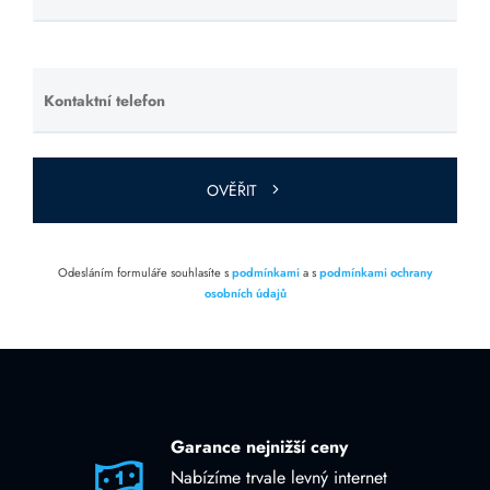
toto pole
prázdné.
Kontaktní telefon
Ponechte
toto pole
prázdné.
OVĚŘIT
Odesláním formuláře souhlasíte s
podmínkami
a s
podmínkami ochrany
osobních údajů
Garance nejnižší ceny
Nabízíme trvale levný internet