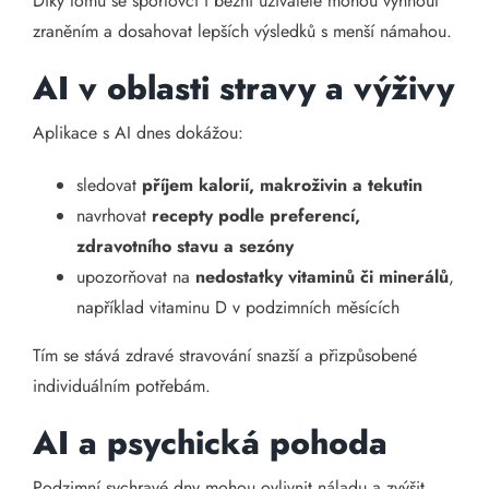
Díky tomu se sportovci i běžní uživatelé mohou vyhnout
zraněním a dosahovat lepších výsledků s menší námahou.
AI v oblasti stravy a výživy
Aplikace s AI dnes dokážou:
sledovat
příjem kalorií, makroživin a tekutin
navrhovat
recepty podle preferencí,
zdravotního stavu a sezóny
upozorňovat na
nedostatky vitaminů či minerálů
,
například vitaminu D v podzimních měsících
Tím se stává zdravé stravování snazší a přizpůsobené
individuálním potřebám.
AI a psychická pohoda
Podzimní sychravé dny mohou ovlivnit náladu a zvýšit