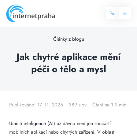
Skip
to
Toggl
content
Naviga
Domů
Články z blogu
Internet
Jak chytré aplikace mění
péči o tělo a mysl
Balíčky internetu
Televize
Více o internetu
Dostupnost
Často hledané dotazy
Publikováno: 17. 11. 2025
389 slov
Čtení na 1.9 min.
Blog
Umělá inteligence (AI)
už dávno není jen součástí
Kontakt
mobilních aplikací nebo chytrých zařízení. V oblasti