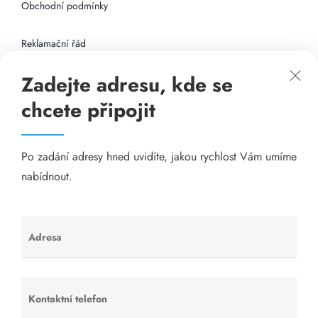
Obchodní podmínky
Reklamační řád
Zadejte adresu, kde se
Připojení k internetu
chcete připojit
Odkazy
Po zadání adresy hned uvidíte, jakou rychlost Vám umíme
Katalog A-seznam.cz
nabídnout.
Matrace - Purtex.sk
Visací zámky - TOKOZ
Adresa
Ponechte
toto pole
Poskytnutí sídla společnosti - YOURFIRM.CZ
prázdné.
Kontaktní telefon
Ponechte
Našim cílem je spokojený zákazník, který má stabilní