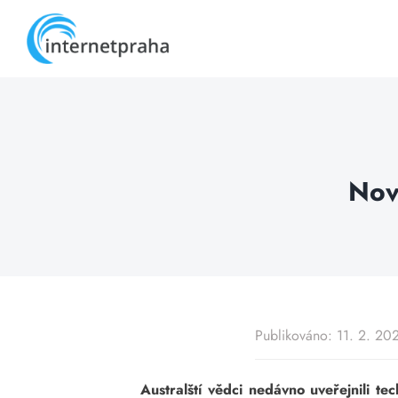
Skip
to
content
Nová
Publikováno: 11. 2. 20
Australští vědci nedávno uveřejnili te