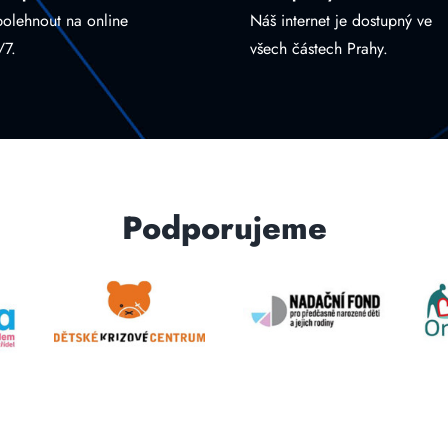
polehnout na online
Náš internet je dostupný ve
/7.
všech částech Prahy.
Podporujeme