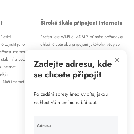
t
Široká škála připojení internetu
ůležitý
Preferujete Wi-Fi či ADSL? Ať máte požadavky
é zajistit jeho
ohledně způsobu připojení jakékoliv, vždy se
ečnost Internet
vám pokusíme vyjít vstříc. Kromě
 stabilní a bez
vysokorychlostního ADSL internetu nabízíme
Zadejte adresu, kde
k internetu
rovněž mobilní internet i levné internetové
se chcete připojit
velkým
připojení prostřednictvím Wi-Fi. Způsob
. Náš internet
připojení přizpůsobíme vašim specifickým
požadavkům.
Po zadání adresy hned uvidíte, jakou
rychlost Vám umíme nabídnout.
Adresa
Ponechte