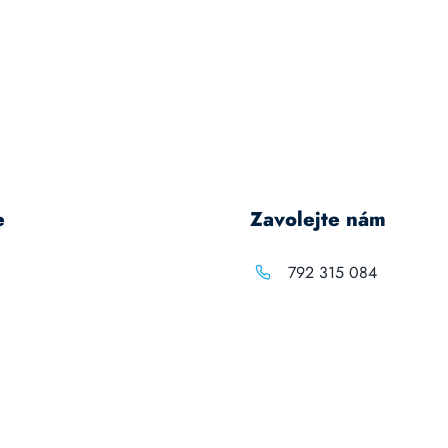
e
Zavolejte nám
792 315 084