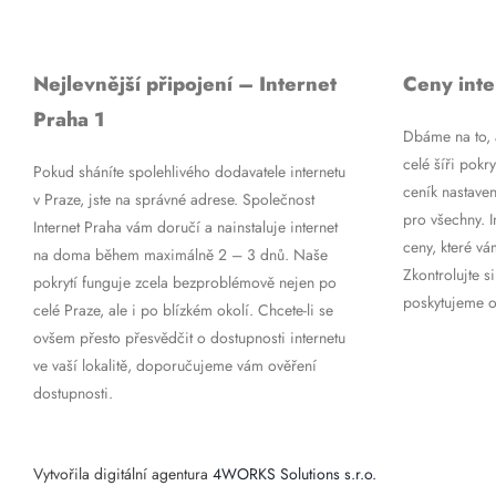
Nejlevnější připojení – Internet
Ceny inte
Praha 1
Dbáme na to, a
celé šíři pokry
Pokud sháníte spolehlivého dodavatele internetu
ceník nastaven
v Praze, jste na správné adrese. Společnost
pro všechny. 
Internet Praha vám doručí a nainstaluje internet
ceny, které vá
na doma během maximálně 2 – 3 dnů. Naše
Zkontrolujte si
pokrytí funguje zcela bezproblémově nejen po
poskytujeme op
celé Praze, ale i po blízkém okolí. Chcete-li se
ovšem přesto přesvědčit o dostupnosti internetu
ve vaší lokalitě, doporučujeme vám ověření
dostupnosti.
Vytvořila digitální agentura
4WORKS Solutions s.r.o.