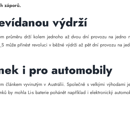
ch záporů.
nevídanou výdrží
vém průměru drží kolem jednoho až dvou dní provozu na jedno nab
i_S může přinést revoluci v běžné výdrži až pět dní provozu na je
ánek i pro automobily
ým článkem vyvinutým v Austrálii. Společně s velkými výhodami je 
nků by mohla Li-s baterie pohánět například i elektronický autom