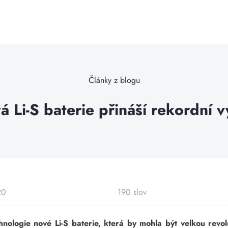
Články z blogu
 Li-S baterie přináší rekordní 
20
190 slov
chnologie nové Li-S baterie, která by mohla být velkou rev