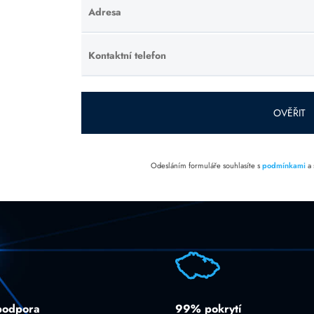
Adresa
Ponechte
toto pole
prázdné.
Kontaktní telefon
Ponechte
toto pole
prázdné.
OVĚŘIT
Odesláním formuláře souhlasíte s
podmínkami
a
podpora
99% pokrytí