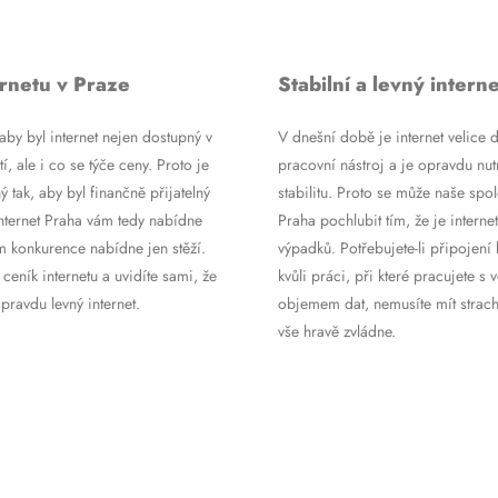
rnetu v Praze
Stabilní a levný interne
by byl internet nejen dostupný v
V dnešní době je internet velice d
tí, ale i co se týče ceny. Proto je
pracovní nástroj a je opravdu nutn
ý tak, aby byl finančně přijatelný
stabilitu. Proto se může naše spol
Internet Praha vám tedy nabídne
Praha pochlubit tím, že je internet
m konkurence nabídne jen stěží.
výpadků. Potřebujete-li připojení 
 ceník internetu a uvidíte sami, že
kvůli práci, při které pracujete s 
ravdu levný internet.
objemem dat, nemusíte mít strach
vše hravě zvládne.