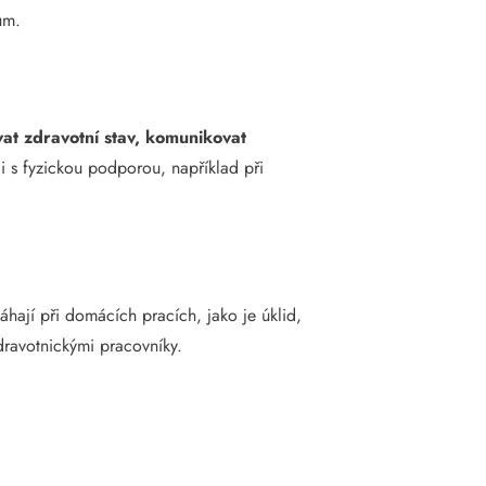
ům.
vat zdravotní stav, komunikovat
 s fyzickou podporou, například při
hají při domácích pracích, jako je úklid,
dravotnickými pracovníky.