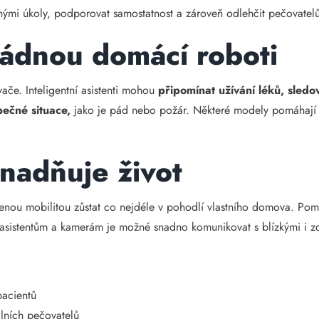
ými úkoly, podporovat samostatnost a zároveň odlehčit pečovatel
ádnou domácí roboti
ače. Inteligentní asistenti mohou
připomínat užívání léků, sledo
ečné situace,
jako je pád nebo požár. Některé modely pomáhají i
snadňuje život
nou mobilitou zůstat co nejdéle v pohodlí vlastního domova. Pomá
m asistentům a kamerám je možné snadno komunikovat s blízkými i z
pacientů
álních pečovatelů