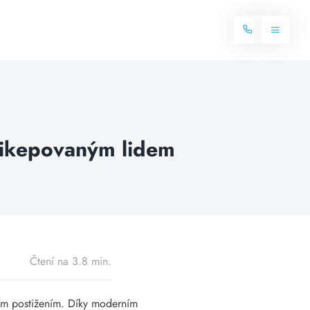
Toggle
Navigat
Domů
Internet
dikepovaným lidem
Balíčky internetu
Televize
Více o internetu
Dostupnost
Často hledané dotazy
Blog
Čtení na 3.8 min.
Kontakt
tním postižením. Díky moderním