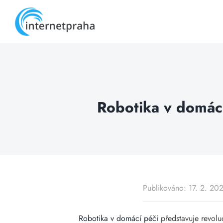
Skip
to
content
Robotika v domác
Publikováno: 17. 2. 20
Robotika v domácí péči
představuje revoluc