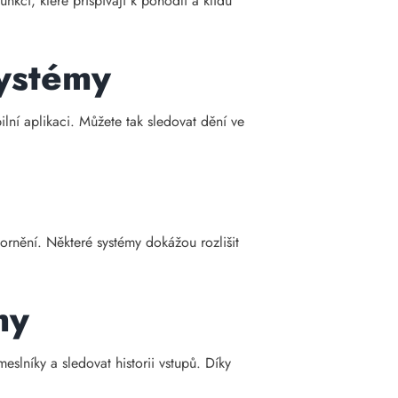
kcí, které přispívají k pohodlí a klidu
systémy
lní aplikaci. Můžete tak sledovat dění ve
rnění. Některé systémy dokážou rozlišit
my
slníky a sledovat historii vstupů. Díky