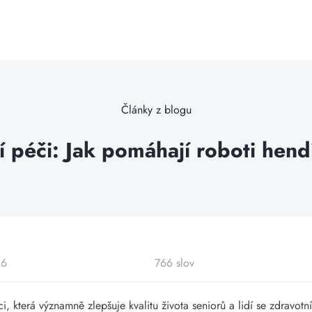
Články z blogu
í péči: Jak pomáhají roboti hen
26
766 slov
i, která významně zlepšuje kvalitu života seniorů a lidí se zdravo