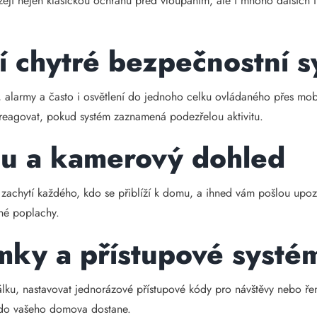
ejí nejen klasickou ochranu před vloupáním, ale i mnoho dalších fun
 chytré bezpečnostní 
 alarmy a často i osvětlení do jednoho celku ovládaného přes mobi
reagovat, pokud systém zaznamená podezřelou aktivitu.
u a kamerový dohled
achytí každého, kdo se přiblíží k domu, a ihned vám pošlou upozo
šné poplachy.
ámky a přístupové systé
lku, nastavovat jednorázové přístupové kódy pro návštěvy nebo řeme
 do vašeho domova dostane.