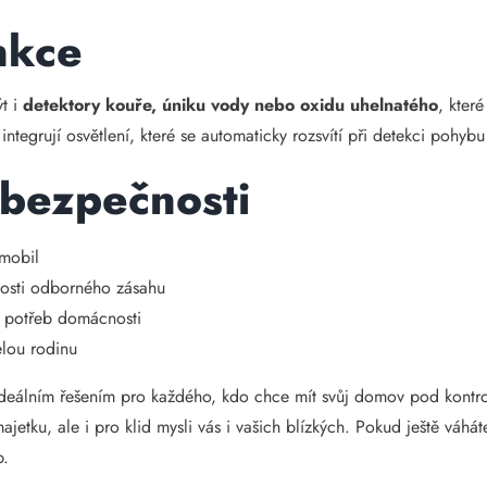
nkce
t i
detektory kouře, úniku vody nebo oxidu uhelnatého
, kter
ntegrují osvětlení, které se automaticky rozsvítí při detekci pohybu
 bezpečnosti
 mobil
nosti odborného zásahu
le potřeb domácnosti
elou rodinu
deálním řešením pro každého, kdo chce mít svůj domov pod kontrol
majetku, ale i pro klid mysli vás i vašich blízkých. Pokud ještě vá
b.