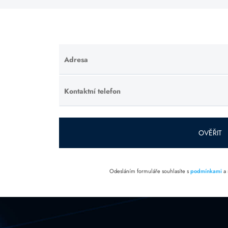
Adresa
Ponechte
toto pole
prázdné.
Kontaktní telefon
Ponechte
toto pole
prázdné.
OVĚŘIT
Odesláním formuláře souhlasíte s
podmínkami
a