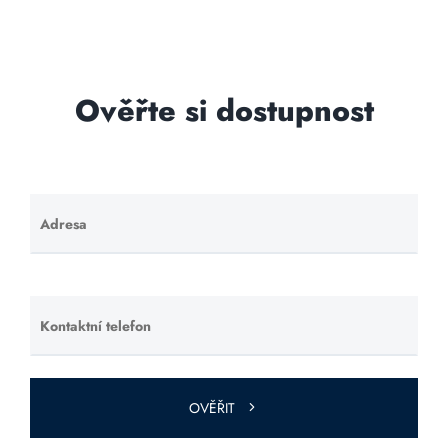
Ověřte si dostupnost
Adresa
Ponechte
toto pole
prázdné.
Kontaktní telefon
Ponechte
toto pole
prázdné.
OVĚŘIT