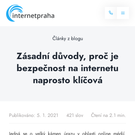
Skip
to
Toggl
content
Naviga
Domů
Články z blogu
Internet
Zásadní důvody, proč je
bezpečnost na internetu
Balíčky internetu
Televize
naprosto klíčová
Více o internetu
Dostupnost
Často hledané dotazy
Blog
Publikováno: 5. 1. 2021
421 slov
Čtení na 2.1 min.
Kontakt
Jedná se o velký kámen úrazu v oblasti online médií.