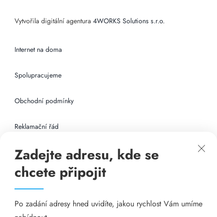
Vytvořila digitální agentura
4WORKS Solutions s.r.o.
Internet na doma
Spolupracujeme
Obchodní podmínky
Reklamační řád
Zadejte adresu, kde se
Připojení k internetu
chcete připojit
Odkazy
Po zadání adresy hned uvidíte, jakou rychlost Vám umíme
Katalog A-seznam.cz