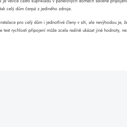
k je velice často kupříkladu v panelových domech sdílené připojení
tak celý dům čerpá z jediného zdroje.
nstalace pro celý dům i jednotlivé členy v síti, ale nevýhodou je, 
e test rychlosti připojení může zcela reálně ukázat jiné hodnoty, n