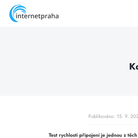
Skip
to
content
Kd
Publikováno: 15. 9. 20
Test rychlosti připojení je jednou z tě