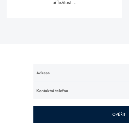
příležitost ...
Adresa
Ponechte
toto pole
prázdné.
Kontaktní telefon
Ponechte
toto pole
prázdné.
OVĚŘIT