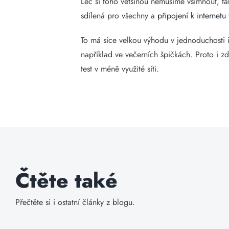
Leč si toho většinou nemusíme všimnout, ta
sdílená pro všechny a
připojení k internetu
To má sice velkou výhodu v jednoduchosti i
například ve večerních špičkách. Proto i zd
test v méně využité síti.
Čtěte také
Přečtěte si i ostatní články z blogu.