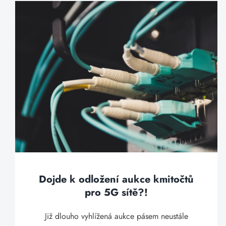
Dojde k odložení aukce kmitočtů
pro 5G sítě?!
Již dlouho vyhlížená aukce pásem neustále