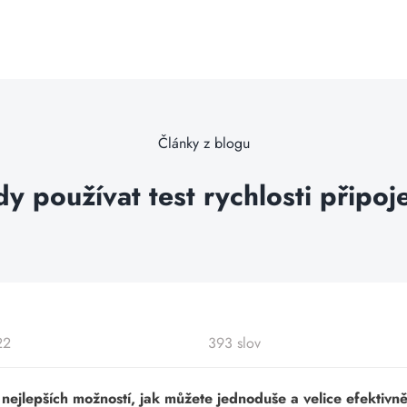
Články z blogu
y používat test rychlosti připoj
22
393 slov
ch nejlepších možností, jak můžete jednoduše a velice efektiv