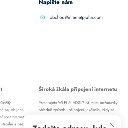
Napište nám
obchod@internetpraha.com
t
Široká škála připojení internetu
ůležitý
Preferujete Wi-Fi či ADSL? Ať máte požadavky
é zajistit jeho
ohledně způsobu připojení jakékoliv, vždy se
ečnost Internet
vám pokusíme vyjít vstříc. Kromě
 stabilní a bez
vysokorychlostního ADSL internetu nabízíme