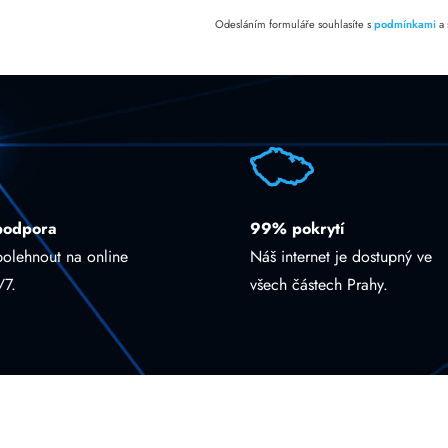
Odesláním formuláře souhlasíte s
podmínkami
a
podpora
99% pokrytí
polehnout na online
Náš internet je dostupný ve
/7.
všech částech Prahy.