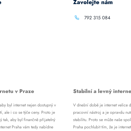
e
Zavolejte nám
792 315 084
rnetu v Praze
Stabilní a levný interne
by byl internet nejen dostupný v
V dnešní době je internet velice d
tí, ale i co se týče ceny. Proto je
pracovní nástroj a je opravdu nutn
ý tak, aby byl finančně přijatelný
stabilitu. Proto se může naše spol
Internet Praha vám tedy nabídne
Praha pochlubit tím, že je internet