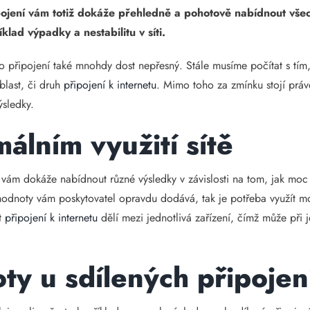
připojení vám totiž dokáže přehledně a pohotově nabídnout vš
lad výpadky a nestabilitu v síti.
ho připojení také mnohdy dost nepřesný. Stále musíme počítat s tím, 
blast, či druh
připojení k internetu
. Mimo toho za zmínku stojí práv
ýsledky.
málním využití sítě
í vám dokáže nabídnout různé výsledky v závislosti na tom, jak moc
 hodnoty vám poskytovatel opravdu dodává, tak je potřeba využít m
st
připojení k internetu
dělí mezi jednotlivá zařízení, čímž může při j
ty u sdílených připojen