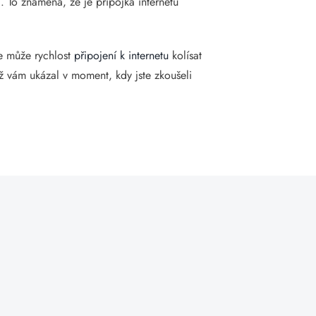
. To znamená, že je přípojka internetu
že může rychlost
připojení k internetu
kolísat
ež vám ukázal v moment, kdy jste zkoušeli